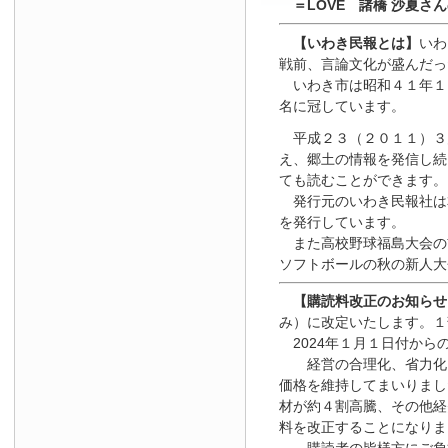
＝LOVE 諸橋 沙夏さ
【いわき民報とは】
いわ
戦前、言論文化が盛んだっ
いわき市は昭和４１年１
名に冠しています。
平成２３（２０１１）３
え、郷土の情報を発信し続
ても読むことができます。
発行元のいわき民報社は
を発行しています。
また高校野球福島大会の
ソフトボールの秋の新人大
【
購読料改正のお知らせ
み）に改定いたします。１
2024年１月１日
付
から
経営の合理化、省力化を
価格を維持してまいりまし
材が約４割高騰、その他経
料を改正することになりま