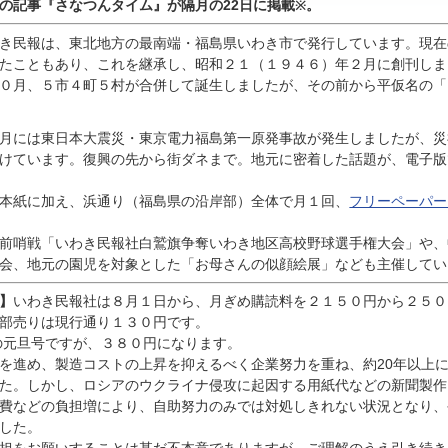
んの記事『
さなつんタイム』が隔月の22日に掲載
。
※
き民報は、東北地方の最南端・福島県いわき市で発行しています。現在
たこともあり、これを継承し、昭和２１（１９４６）年２月に創刊しま
０月、５市４町５村が合併して誕生しましたが、その前から平仮名の「
月には東日本大震災・東京電力福島第一原発事故が発生しましたが、災
けています。復興の先から街ダネまで。地元に密着した話題が、電子版
本紙に加え、浜通り（福島県の沿岸部）全体で月１回、
フリーペーパー
前哨戦「いわき民報社白鷲旗争奪いわき地区高校野球選手権大会」や、
会、地元の園児を対象とした「お母さんの似顔絵展」なども主催してい
】
いわき民報社は８月１日から、月ぎめ購読料を２１５０円から２５０
部売りは現行通り１３０円です。
の元旦号ですが、３８０円になります。
進め、製造コストの上昇を抑えるべく企業努力を重ね、約20年以上
た。しかし、ロシアのウクライナ侵攻に起因する用紙代などの新聞製作
費などの負担増により、自助努力のみでは対処しきれない状況となり、
した。