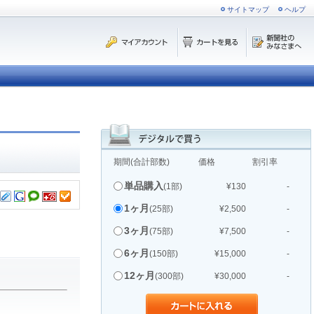
サイトマップ
ヘルプ
期間(合計部数)
価格
割引率
単品購入
(1部)
¥130
-
1ヶ月
(25部)
¥2,500
-
3ヶ月
(75部)
¥7,500
-
6ヶ月
(150部)
¥15,000
-
12ヶ月
(300部)
¥30,000
-