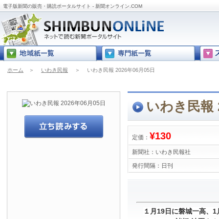
電子版新聞の販売・購読ポータルサイト - 新聞オンライン.COM
ホーム
＞
いわき民報
＞
いわき民報 2026年06月05日
いわき民報 2
¥130
定価：
新聞社：
いわき民報社
発行間隔：
日刊
１月19日に磐城一高、