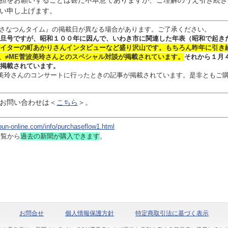
担をお願いすることは甚だ不本意でありますが、ご理解のうえ引き続き
い申し上げます。
さなつんタイム』の掲載日が異なる場合があります。ご了承ください。
旦号ですが、昭和１００年に因んで、いわき市に関連した年表（昭和で起き
イターの
町あかりさん
インタビュー
など盛り沢山です。
もちろん昨年に引き
、≠ME菅波美玲さんとのスペシャル対談
が掲載されています。
それから１月
掲載されています。
 菅波美玲さんのコンサートに行ったときの記事が掲載されています。是非ともご
お問い合わせは
＜
こちら
＞。
bun-online.com/info/purchaseflow1.html
一覧から
過去の新聞
が購入できます
。
お問合せ
個人情報保護方針
特定商取引法に基づく表示