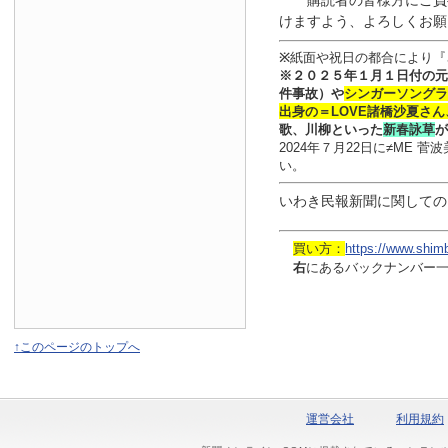
購読者の皆様方にご負
けますよう、よろしくお願
※
紙面や祝日の都合により『
※
２０２５年１月
１日
付
の元
件事故）や
シンガーソングラ
出身の
＝LOVE
諸橋沙夏さん
歌、川柳といった
新春詠草
が
2024年７月22日に≠ME
い。
いわき民報新聞に関しての
買い方：
https://www.shim
右
にあるバックナンバー
↑このページのトップへ
運営会社
利用規約