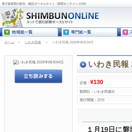
電子版新聞の販売・購読ポータルサイト - 新聞オンライン.COM
ホーム
＞
いわき民報
＞
いわき民報 2026年06月04日
いわき民報 2
¥130
定価：
新聞社：
いわき民報社
発行間隔：
日刊
１月19日に磐