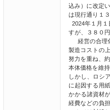
込み）に改定
は現行通り１
2024年１月１
すが、３８０
経営の合理
製造コストの
努力を重ね、約
本体価格を維
しかし、ロシ
に起因する用
かかる諸資材
経費などの負