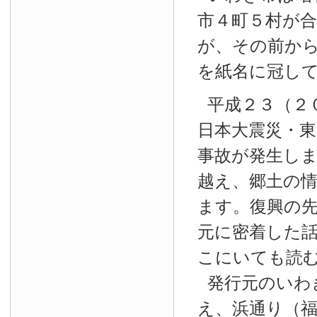
市４町５村が
が、その前か
を紙名に冠し
平成２３（２
日本大震災・東
事故が発生し
越え、郷土の
ます。復興の
元に密着した
こにいても読
発行元のいわ
え、浜通り（