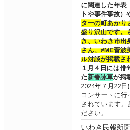
に関連した年表
トや事件事故）
ターの
町あかり
盛り沢山です。
き、いわき市出
さん、≠ME菅
ル対談
が掲載さ
１月４日には俳
た
新春詠草
が掲
2024年７月22
コンサートに行
されています。
ださい。
いわき民報新