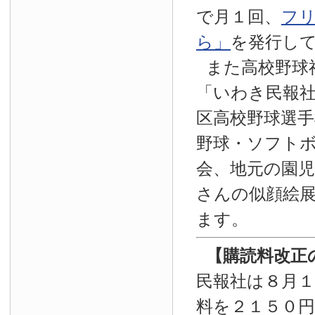
で月１回、
フ
ら」
を発行し
また高校野球
「いわき民報
区高校野球選手
野球・ソフト
会、地元の園
さんの似顔絵
ます。
【
購読料改正
民報社は８月
料を２１５０