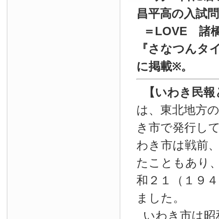
昌平高の入試
＝LOVE 諸
『
さなつんタイ
に掲載
。
※
【いわき民報
は、東北地方
き市で発行し
わき市は戦前
たこともあり
和２１（１９４
ました。
いわき市は昭