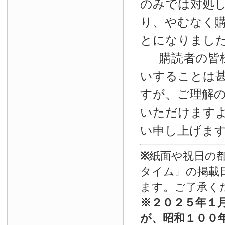
のみでは対処
り、やむなく
とになりまし
購読者の皆
いすることは
すが、ご理解
いただけます
い申し上げま
※
紙面や祝日の
タイム』の掲載
ます。ご了承く
※
２０２５年１
が、昭和１００