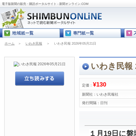
電子版新聞の販売・購読ポータルサイト - 新聞オンライン.COM
ホーム
＞
いわき民報
＞
いわき民報 2026年05月21日
いわき民報 2
¥130
定価：
新聞社：
いわき民報社
発行間隔：
日刊
１月19日に磐