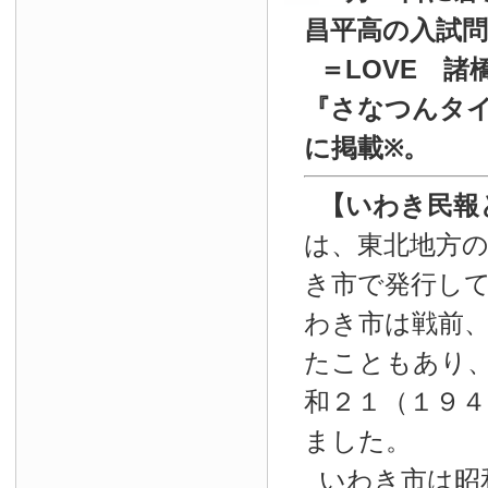
昌平高の入試
＝LOVE 諸
『
さなつんタイ
に掲載
。
※
【いわき民報
は、東北地方
き市で発行し
わき市は戦前
たこともあり
和２１（１９４
ました。
いわき市は昭