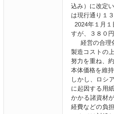
込み）に改定
は現行通り１
2024年１月１
すが、３８０
経営の合理
製造コストの
努力を重ね、約
本体価格を維
しかし、ロシ
に起因する用
かかる諸資材
経費などの負