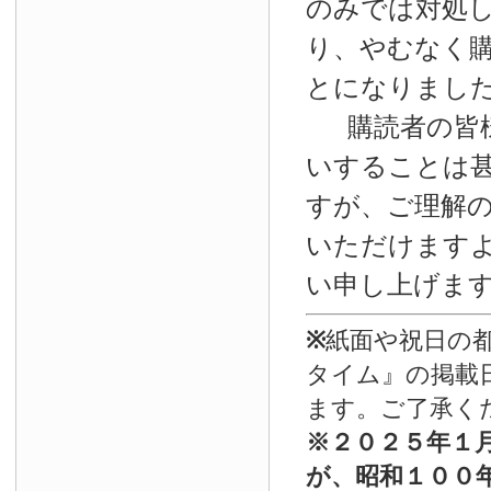
のみでは対処
り、やむなく
とになりまし
購読者の皆
いすることは
すが、ご理解
いただけます
い申し上げま
※
紙面や祝日の
タイム』の掲載
ます。ご了承く
※
２０２５年１
が、昭和１００