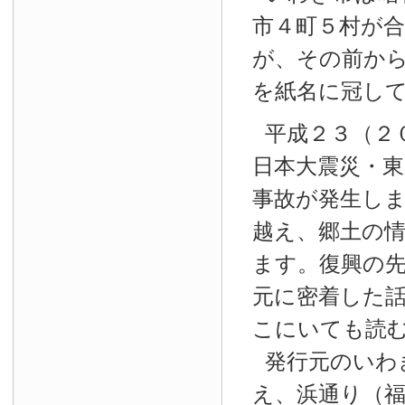
市４町５村が
が、その前か
を紙名に冠し
平成２３（２
日本大震災・東
事故が発生し
越え、郷土の
ます。復興の
元に密着した
こにいても読
発行元のいわ
え、浜通り（