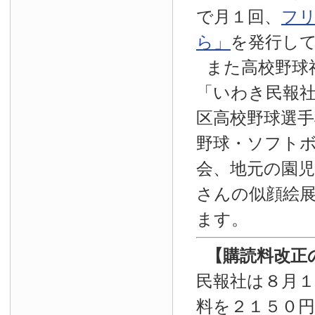
で月１回、
フ
ら」
を発行し
また高校野球
「いわき民報
区高校野球選手
野球・ソフト
会、地元の園
さんの似顔絵
ます。
【
購読料改正
民報社は８月
料を２１５０