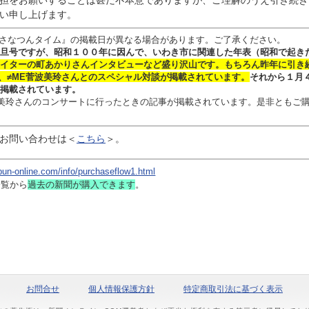
担をお願いすることは甚だ不本意でありますが、ご理解のうえ引き続き
い申し上げます。
さなつんタイム』の掲載日が異なる場合があります。ご了承ください。
旦号ですが、昭和１００年に因んで、いわき市に関連した年表（昭和で起き
イターの
町あかりさん
インタビュー
など盛り沢山です。
もちろん昨年に引き
、≠ME菅波美玲さんとのスペシャル対談
が掲載されています。
それから１月
掲載されています。
 菅波美玲さんのコンサートに行ったときの記事が掲載されています。是非ともご
お問い合わせは
＜
こちら
＞。
bun-online.com/info/purchaseflow1.html
一覧から
過去の新聞
が購入できます
。
お問合せ
個人情報保護方針
特定商取引法に基づく表示