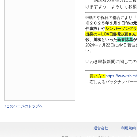
購読者の皆様方にご負
けますよう、よろしくお願
※
紙面や祝日の都合により『
※
２０２５年１月
１日
付
の元
件事故）や
シンガーソングラ
出身の
＝LOVE
諸橋沙夏さん
歌、川柳といった
新春詠草
が
2024年７月22日に≠ME
い。
いわき民報新聞に関しての
買い方：
https://www.shim
右
にあるバックナンバー
↑このページのトップへ
運営会社
利用規約