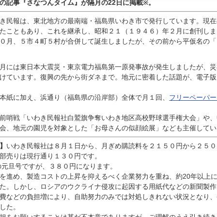
んの記事『
さなつんタイム』が隔月の22日に掲載
。
※
き民報は、東北地方の最南端・福島県いわき市で発行しています。現在
たこともあり、これを継承し、昭和２１（１９４６）年２月に創刊しま
０月、５市４町５村が合併して誕生しましたが、その前から平仮名の「
月には東日本大震災・東京電力福島第一原発事故が発生しましたが、災
けています。復興の先から街ダネまで。地元に密着した話題が、電子版
本紙に加え、浜通り（福島県の沿岸部）全体で月１回、
フリーペーパー
前哨戦「いわき民報社白鷲旗争奪いわき地区高校野球選手権大会」や、
会、地元の園児を対象とした「お母さんの似顔絵展」なども主催してい
】
いわき民報社は８月１日から、月ぎめ購読料を２１５０円から２５０
部売りは現行通り１３０円です。
の元旦号ですが、３８０円になります。
進め、製造コストの上昇を抑えるべく企業努力を重ね、約20年以上
た。しかし、ロシアのウクライナ侵攻に起因する用紙代などの新聞製作
費などの負担増により、自助努力のみでは対処しきれない状況となり、
した。