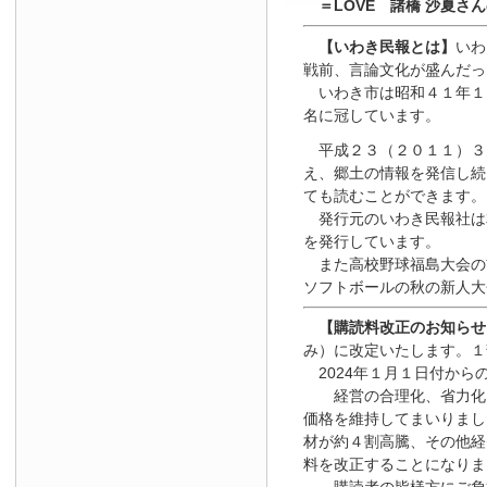
＝LOVE 諸橋 沙夏さ
【いわき民報とは】
いわ
戦前、言論文化が盛んだっ
いわき市は昭和４１年１
名に冠しています。
平成２３（２０１１）３
え、郷土の情報を発信し続
ても読むことができます。
発行元のいわき民報社は
を発行しています。
また高校野球福島大会の
ソフトボールの秋の新人大
【
購読料改正のお知らせ
み）に改定いたします。１
2024年１月１日
付
から
経営の合理化、省力化を
価格を維持してまいりまし
材が約４割高騰、その他経
料を改正することになりま