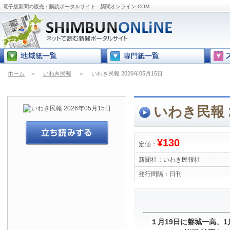
電子版新聞の販売・購読ポータルサイト - 新聞オンライン.COM
ホーム
＞
いわき民報
＞
いわき民報 2026年05月15日
いわき民報 2
¥130
定価：
新聞社：
いわき民報社
発行間隔：
日刊
１月19日に磐城一高、