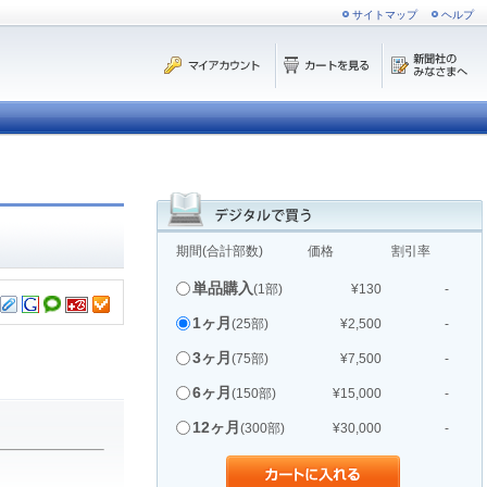
サイトマップ
ヘルプ
期間(合計部数)
価格
割引率
単品購入
(1部)
¥130
-
1ヶ月
(25部)
¥2,500
-
3ヶ月
(75部)
¥7,500
-
6ヶ月
(150部)
¥15,000
-
12ヶ月
(300部)
¥30,000
-