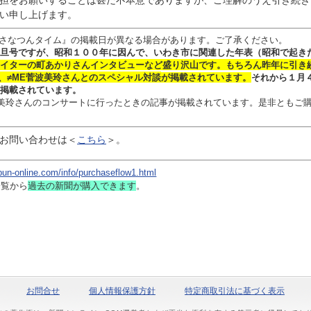
担をお願いすることは甚だ不本意でありますが、ご理解のうえ引き続き
い申し上げます。
さなつんタイム』の掲載日が異なる場合があります。ご了承ください。
旦号ですが、昭和１００年に因んで、いわき市に関連した年表（昭和で起き
イターの
町あかりさん
インタビュー
など盛り沢山です。
もちろん昨年に引き
、≠ME菅波美玲さんとのスペシャル対談
が掲載されています。
それから１月
掲載されています。
 菅波美玲さんのコンサートに行ったときの記事が掲載されています。是非ともご
お問い合わせは
＜
こちら
＞。
bun-online.com/info/purchaseflow1.html
一覧から
過去の新聞
が購入できます
。
お問合せ
個人情報保護方針
特定商取引法に基づく表示