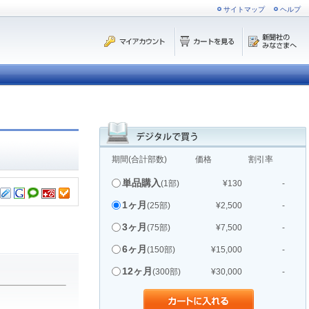
サイトマップ
ヘルプ
期間(合計部数)
価格
割引率
単品購入
(1部)
¥130
-
1ヶ月
(25部)
¥2,500
-
3ヶ月
(75部)
¥7,500
-
6ヶ月
(150部)
¥15,000
-
12ヶ月
(300部)
¥30,000
-