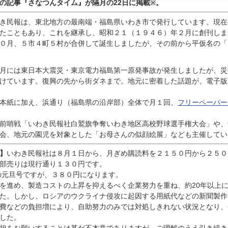
んの記事『
さなつんタイム』が隔月の22日に掲載
。
※
き民報は、東北地方の最南端・福島県いわき市で発行しています。現在
たこともあり、これを継承し、昭和２１（１９４６）年２月に創刊しま
０月、５市４町５村が合併して誕生しましたが、その前から平仮名の「
月には東日本大震災・東京電力福島第一原発事故が発生しましたが、災
けています。復興の先から街ダネまで。地元に密着した話題が、電子版
本紙に加え、浜通り（福島県の沿岸部）全体で月１回、
フリーペーパー
前哨戦「いわき民報社白鷲旗争奪いわき地区高校野球選手権大会」や、
会、地元の園児を対象とした「お母さんの似顔絵展」なども主催してい
】
いわき民報社は８月１日から、月ぎめ購読料を２１５０円から２５０
部売りは現行通り１３０円です。
の元旦号ですが、３８０円になります。
進め、製造コストの上昇を抑えるべく企業努力を重ね、約20年以上
た。しかし、ロシアのウクライナ侵攻に起因する用紙代などの新聞製作
費などの負担増により、自助努力のみでは対処しきれない状況となり、
した。