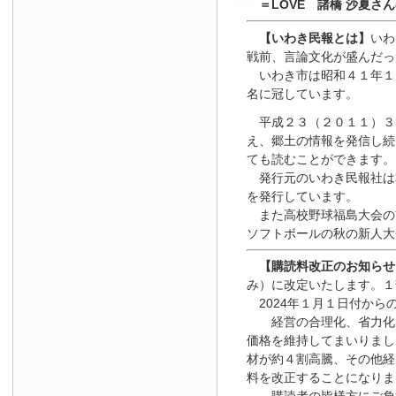
＝LOVE 諸橋 沙夏さ
【いわき民報とは】
いわ
戦前、言論文化が盛んだっ
いわき市は昭和４１年１
名に冠しています。
平成２３（２０１１）３
え、郷土の情報を発信し続
ても読むことができます。
発行元のいわき民報社は
を発行しています。
また高校野球福島大会の
ソフトボールの秋の新人大
【
購読料改正のお知らせ
み）に改定いたします。１
2024年１月１日
付
から
経営の合理化、省力化を
価格を維持してまいりまし
材が約４割高騰、その他経
料を改正することになりま