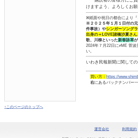
購読者の皆様方にご負
けますよう、よろしくお願
※
紙面や祝日の都合により『
※
２０２５年１月
１日
付
の元
件事故）や
シンガーソングラ
出身の
＝LOVE
諸橋沙夏さん
歌、川柳といった
新春詠草
が
2024年７月22日に≠ME
い。
いわき民報新聞に関しての
買い方：
https://www.shim
右
にあるバックナンバー
↑このページのトップへ
運営会社
利用規約