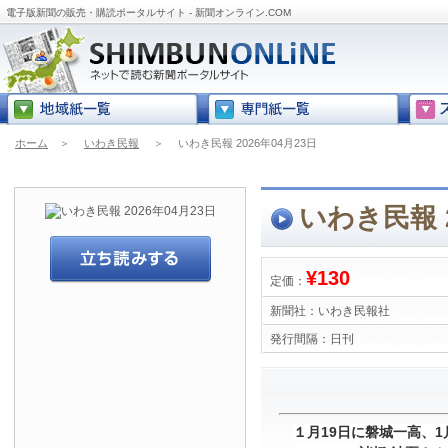
電子版新聞の販売・購読ポータルサイト - 新聞オンライン.COM
ホーム
＞
いわき民報
＞
いわき民報 2026年04月23日
いわき民報 2
¥130
定価：
新聞社：
いわき民報社
発行間隔：
日刊
１月19日に磐城一高、