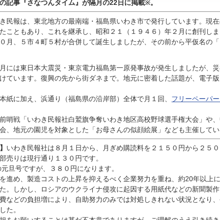
んの記事『
さなつんタイム』が隔月の22日に掲載
。
※
き民報は、東北地方の最南端・福島県いわき市で発行しています。現在
たこともあり、これを継承し、昭和２１（１９４６）年２月に創刊しま
０月、５市４町５村が合併して誕生しましたが、その前から平仮名の「
月には東日本大震災・東京電力福島第一原発事故が発生しましたが、災
けています。復興の先から街ダネまで。地元に密着した話題が、電子版
本紙に加え、浜通り（福島県の沿岸部）全体で月１回、
フリーペーパー
前哨戦「いわき民報社白鷲旗争奪いわき地区高校野球選手権大会」や、
会、地元の園児を対象とした「お母さんの似顔絵展」なども主催してい
】
いわき民報社は８月１日から、月ぎめ購読料を２１５０円から２５０
部売りは現行通り１３０円です。
の元旦号ですが、３８０円になります。
進め、製造コストの上昇を抑えるべく企業努力を重ね、約20年以上
た。しかし、ロシアのウクライナ侵攻に起因する用紙代などの新聞製作
費などの負担増により、自助努力のみでは対処しきれない状況となり、
した。