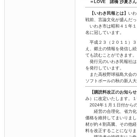
＝LOVE 諸橋 沙夏さ
【いわき民報とは】
いわ
戦前、言論文化が盛んだっ
いわき市は昭和４１年１
名に冠しています。
平成２３（２０１１）３
え、郷土の情報を発信し続
ても読むことができます。
発行元のいわき民報社は
を発行しています。
また高校野球福島大会の
ソフトボールの秋の新人大
【
購読料改正のお知らせ
み）に改定いたします。１
2024年１月１日
付
から
経営の合理化、省力化を
価格を維持してまいりまし
材が約４割高騰、その他経
料を改正することになりま