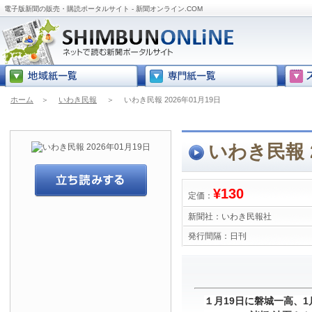
電子版新聞の販売・購読ポータルサイト - 新聞オンライン.COM
ホーム
＞
いわき民報
＞
いわき民報 2026年01月19日
いわき民報 2
¥130
定価：
新聞社：
いわき民報社
発行間隔：
日刊
１月19日に磐城一高、