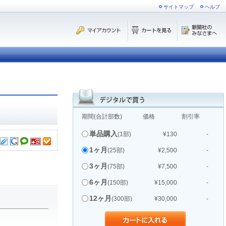
サイトマップ
ヘルプ
期間(合計部数)
価格
割引率
単品購入
(1部)
¥130
-
1ヶ月
(25部)
¥2,500
-
3ヶ月
(75部)
¥7,500
-
6ヶ月
(150部)
¥15,000
-
12ヶ月
(300部)
¥30,000
-