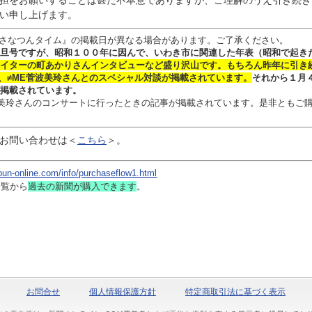
担をお願いすることは甚だ不本意でありますが、ご理解のうえ引き続き
い申し上げます。
さなつんタイム』の掲載日が異なる場合があります。ご了承ください。
旦号ですが、昭和１００年に因んで、いわき市に関連した年表（昭和で起き
イターの
町あかりさん
インタビュー
など盛り沢山です。
もちろん昨年に引き
、≠ME菅波美玲さんとのスペシャル対談
が掲載されています。
それから１月
掲載されています。
 菅波美玲さんのコンサートに行ったときの記事が掲載されています。是非ともご
お問い合わせは
＜
こちら
＞。
bun-online.com/info/purchaseflow1.html
一覧から
過去の新聞
が購入できます
。
お問合せ
個人情報保護方針
特定商取引法に基づく表示