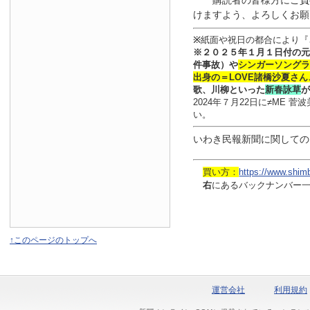
購読者の皆様方にご負
けますよう、よろしくお願
※
紙面や祝日の都合により『
※
２０２５年１月
１日
付
の元
件事故）や
シンガーソングラ
出身の
＝LOVE
諸橋沙夏さん
歌、川柳といった
新春詠草
が
2024年７月22日に≠ME
い。
いわき民報新聞に関しての
買い方：
https://www.shim
右
にあるバックナンバー
↑このページのトップへ
運営会社
利用規約