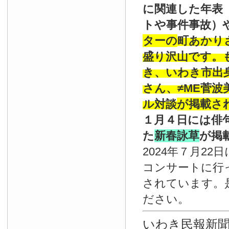
に関連した年表
トや事件事故）
ターの
町あかり
盛り沢山です。
き、いわき市出
さん、≠ME菅
ル対談
が掲載さ
１月４日には俳
た
新春詠草
が掲
2024年７月22
コンサートに行
されています。
ださい。
いわき民報新