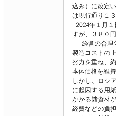
込み）に改定
は現行通り１
2024年１月１
すが、３８０
経営の合理
製造コストの
努力を重ね、約
本体価格を維
しかし、ロシ
に起因する用
かかる諸資材
経費などの負