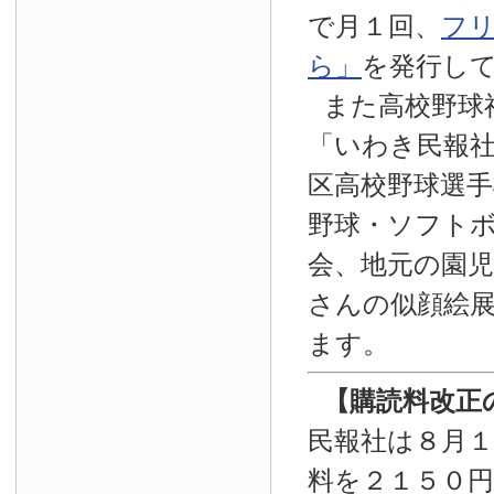
で月１回、
フ
ら」
を発行し
また高校野球
「いわき民報
区高校野球選手
野球・ソフト
会、地元の園
さんの似顔絵
ます。
【
購読料改正
民報社は８月
料を２１５０