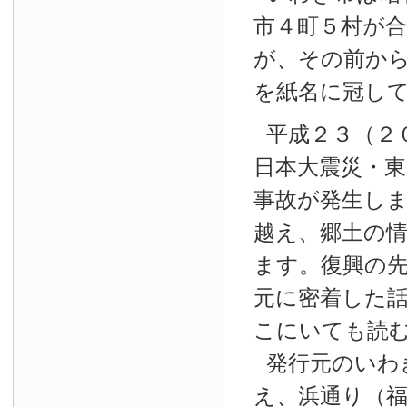
市４町５村が
が、その前か
を紙名に冠し
平成２３（２
日本大震災・東
事故が発生し
越え、郷土の
ます。復興の
元に密着した
こにいても読
発行元のいわ
え、浜通り（