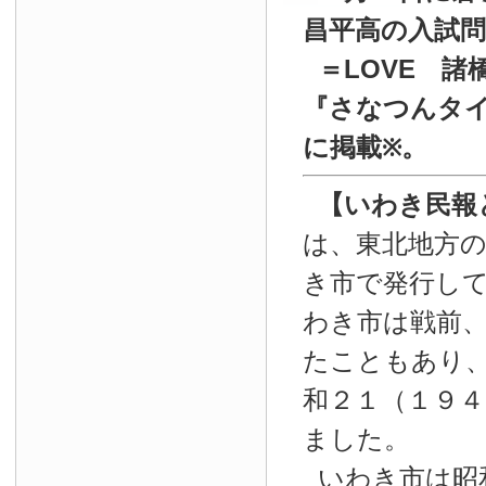
昌平高の入試
＝LOVE 諸
『
さなつんタイ
に掲載
。
※
【いわき民報
は、東北地方
き市で発行し
わき市は戦前
たこともあり
和２１（１９４
ました。
いわき市は昭