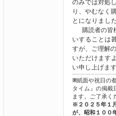
のみでは対処
り、やむなく
とになりまし
購読者の皆
いすることは
すが、ご理解
いただけます
い申し上げま
※
紙面や祝日の
タイム』の掲載
ます。ご了承く
※
２０２５年１
が、昭和１００