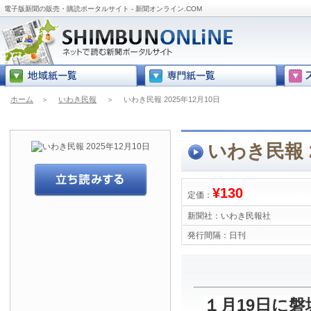
電子版新聞の販売・購読ポータルサイト - 新聞オンライン.COM
ホーム
＞
いわき民報
＞
いわき民報 2025年12月10日
いわき民報 2
¥130
定価：
新聞社：
いわき民報社
発行間隔：
日刊
１月19日に磐