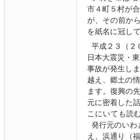
市４町５村が
が、その前か
を紙名に冠し
平成２３（２
日本大震災・東
事故が発生し
越え、郷土の
ます。復興の
元に密着した
こにいても読
発行元のいわ
え、浜通り（