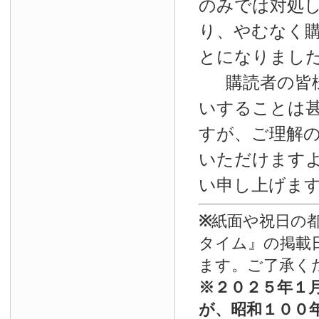
のみでは対処
り、やむなく
とになりまし
購読者の皆
いすることは
すが、ご理解
いただけます
い申し上げま
※
紙面や祝日の
タイム』の掲載
ます。ご了承く
※
２０２５年１
が、昭和１００