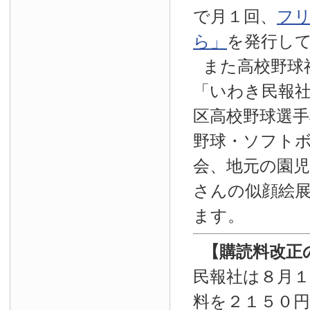
で月１回、
フ
ら」
を発行し
また高校野球
「いわき民報
区高校野球選手
野球・ソフト
会、地元の園
さんの似顔絵
ます。
【
購読料改正
民報社は８月
料を２１５０