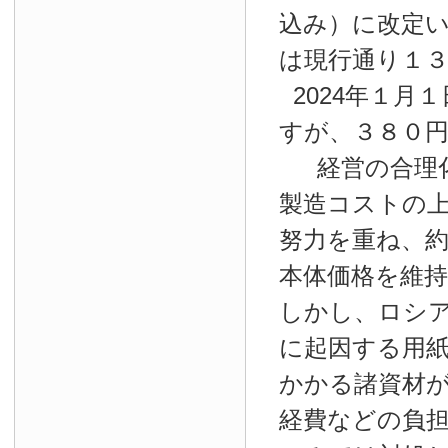
込み）に改定
は現行通り１
2024年１月１
すが、３８０
経営の合理
製造コストの
努力を重ね、約
本体価格を維
しかし、ロシ
に起因する用
かかる諸資材
経費などの負