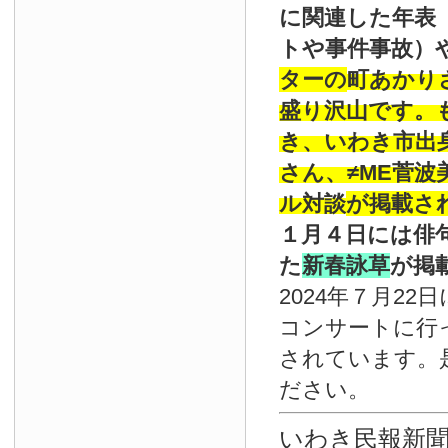
に関連した年表
トや事件事故）
ターの
町あかり
盛り沢山です。
き、いわき市出
さん、≠ME菅
ル対談
が掲載さ
１月４日には俳
た
新春詠草
が掲
2024年７月22
コンサートに行
されています。
ださい。
いわき民報新