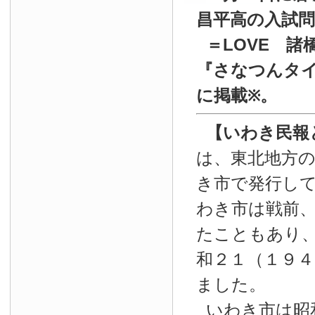
昌平高の入試
＝LOVE 諸
『
さなつんタイ
に掲載
。
※
【いわき民報
は、東北地方
き市で発行し
わき市は戦前
たこともあり
和２１（１９４
ました。
いわき市は昭