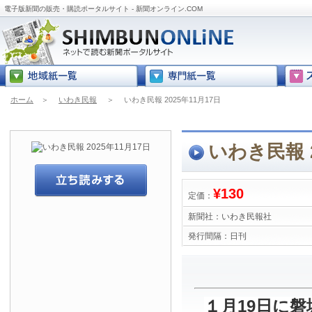
電子版新聞の販売・購読ポータルサイト - 新聞オンライン.COM
ホーム
＞
いわき民報
＞
いわき民報 2025年11月17日
いわき民報 2
¥130
定価：
新聞社：
いわき民報社
発行間隔：
日刊
１月19日に磐