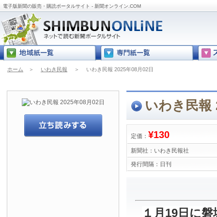
電子版新聞の販売・購読ポータルサイト - 新聞オンライン.COM
ホーム
＞
いわき民報
＞
いわき民報 2025年08月02日
いわき民報 2
¥130
定価：
新聞社：
いわき民報社
発行間隔：
日刊
１月19日に磐