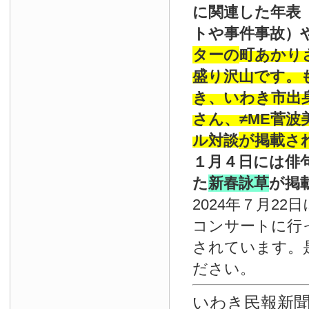
に関連した年表
トや事件事故）
ターの
町あかり
盛り沢山です。
き、いわき市出
さん、≠ME菅
ル対談
が掲載さ
１月４日には俳
た
新春詠草
が掲
2024年７月22
コンサートに行
されています。
ださい。
いわき民報新