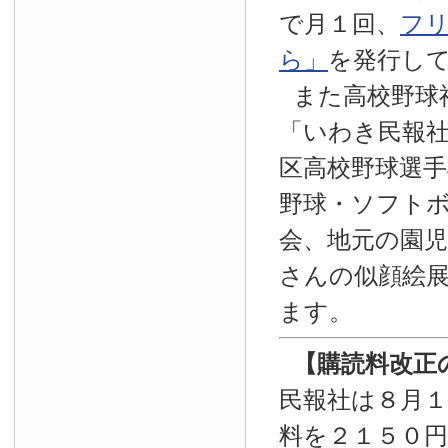
で月１回、
フ
ら」
を発行し
また高校野球
「いわき民報
区高校野球選手
野球・ソフト
会、地元の園
さんの似顔絵
ます。
【
購読料改正
民報社は８月
料を２１５０