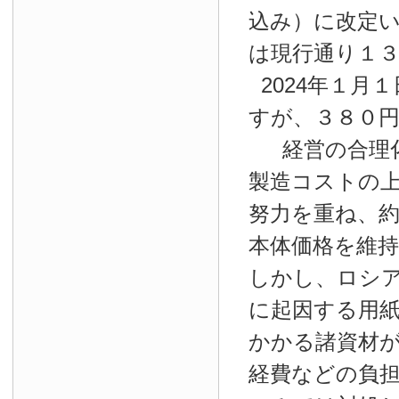
込み）に改定
は現行通り１
2024年１月１
すが、３８０
経営の合理
製造コストの
努力を重ね、約
本体価格を維
しかし、ロシ
に起因する用
かかる諸資材
経費などの負