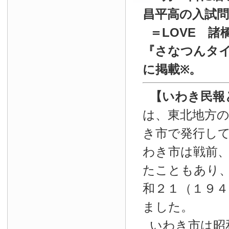
昌平高の入試
＝LOVE 諸
『
さなつんタイ
に掲載
。
※
【いわき民報
は、東北地方
き市で発行し
わき市は戦前
たこともあり
和２１（１９４
ました。
いわき市は昭