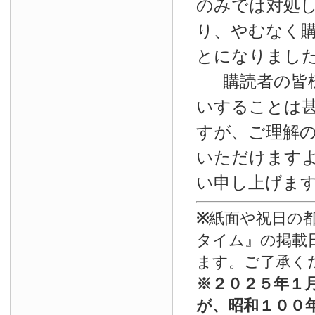
のみでは対処
り、やむなく
とになりまし
購読者の皆
いすることは
すが、ご理解
いただけます
い申し上げま
※
紙面や祝日の
タイム』の掲載
ます。ご了承く
※
２０２５年１
が、昭和１００