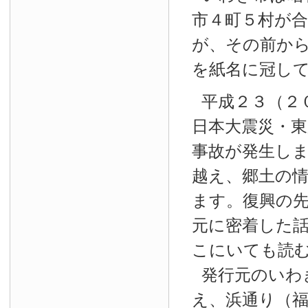
市４町５村が
が、その前か
を紙名に冠し
平成２３（２
日本大震災・東
事故が発生し
越え、郷土の
ます。復興の
元に密着した
こにいても読
発行元のいわ
え、浜通り（