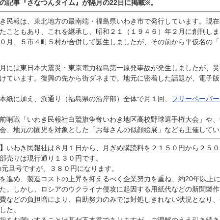
んの記事『
さなつんタイム』が隔月の22日に掲載
。
※
き民報は、東北地方の最南端・福島県いわき市で発行しています。現在
たこともあり、これを継承し、昭和２１（１９４６）年２月に創刊しま
０月、５市４町５村が合併して誕生しましたが、その前から平仮名の「
月には東日本大震災・東京電力福島第一原発事故が発生しましたが、災
けています。復興の先から街ダネまで。地元に密着した話題が、電子版
本紙に加え、浜通り（福島県の沿岸部）全体で月１回、
フリーペーパー
前哨戦「いわき民報社白鷲旗争奪いわき地区高校野球選手権大会」や、
会、地元の園児を対象とした「お母さんの似顔絵展」なども主催してい
】
いわき民報社は８月１日から、月ぎめ購読料を２１５０円から２５０
部売りは現行通り１３０円です。
の元旦号ですが、３８０円になります。
進め、製造コストの上昇を抑えるべく企業努力を重ね、約20年以上
た。しかし、ロシアのウクライナ侵攻に起因する用紙代などの新聞製作
費などの負担増により、自助努力のみでは対処しきれない状況となり、
した。