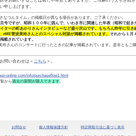
担をお願いすることは甚だ不本意でありますが、ご理解のうえ引き続き
い申し上げます。
さなつんタイム』の掲載日が異なる場合があります。ご了承ください。
旦号ですが、昭和１００年に因んで、いわき市に関連した年表（昭和で起き
イターの
町あかりさん
インタビュー
など盛り沢山です。
もちろん昨年に引き
、≠ME菅波美玲さんとのスペシャル対談
が掲載されています。
それから１月
掲載されています。
 菅波美玲さんのコンサートに行ったときの記事が掲載されています。是非ともご
お問い合わせは
＜
こちら
＞。
bun-online.com/info/purchaseflow1.html
一覧から
過去の新聞
が購入できます
。
お問合せ
個人情報保護方針
特定商取引法に基づく表示