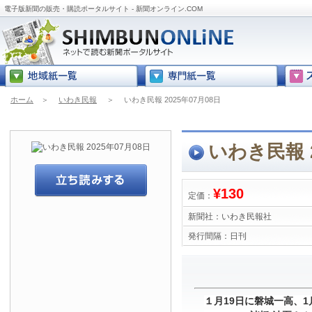
電子版新聞の販売・購読ポータルサイト - 新聞オンライン.COM
ホーム
＞
いわき民報
＞
いわき民報 2025年07月08日
いわき民報 2
¥130
定価：
新聞社：
いわき民報社
発行間隔：
日刊
１月19日に磐城一高、