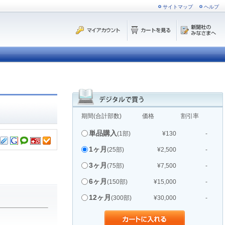
サイトマップ
ヘルプ
期間(合計部数)
価格
割引率
単品購入
(1部)
¥130
-
1ヶ月
(25部)
¥2,500
-
3ヶ月
(75部)
¥7,500
-
6ヶ月
(150部)
¥15,000
-
12ヶ月
(300部)
¥30,000
-