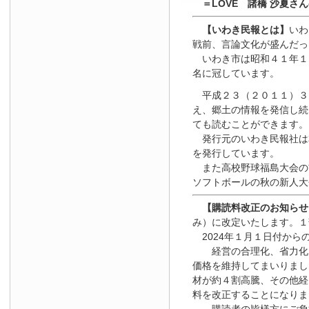
＝LOVE 諸橋 沙夏さ
【いわき民報とは】
いわ
戦前、言論文化が盛んだっ
いわき市は昭和４１年１
名に冠しています。
平成２３（２０１１）３
え、郷土の情報を発信し続
ても読むことができます。
発行元のいわき民報社は
を発行しています。
また高校野球福島大会の
ソフトボールの秋の新人大
【
購読料改正のお知らせ
み）に改定いたします。１
2024年１月１日
付
から
経営の合理化、省力化を
価格を維持してまいりまし
材が約４割高騰、その他経
料を改正することになりま