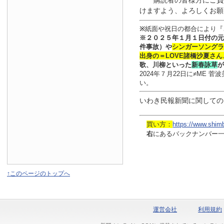
購読者の皆様方にご負
けますよう、よろしくお願
※
紙面や祝日の都合により『
※
２０２５年１月
１日
付
の元
件事故）や
シンガーソングラ
出身の
＝LOVE
諸橋沙夏さん
歌、川柳といった
新春詠草
が
2024年７月22日に≠ME
い。
いわき民報新聞に関しての
買い方：
https://www.shim
右
にあるバックナンバー
↑このページのトップへ
運営会社
利用規約