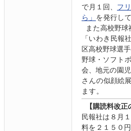
で月１回、
フ
ら」
を発行し
また高校野球
「いわき民報
区高校野球選手
野球・ソフト
会、地元の園
さんの似顔絵
ます。
【
購読料改正
民報社は８月
料を２１５０