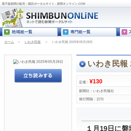
電子版新聞の販売・購読ポータルサイト - 新聞オンライン.COM
ホーム
＞
いわき民報
＞
いわき民報 2025年05月28日
いわき民報 2
¥130
定価：
新聞社：
いわき民報社
発行間隔：
日刊
１月19日に磐