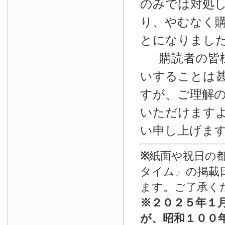
のみでは対処
り、やむなく
とになりまし
購読者の皆
いすることは
すが、ご理解
いただけます
い申し上げま
※
紙面や祝日の
タイム』の掲載
ます。ご了承く
※
２０２５年１
が、昭和１００