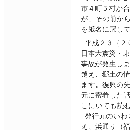
市４町５村が
が、その前か
を紙名に冠し
平成２３（２
日本大震災・東
事故が発生し
越え、郷土の
ます。復興の
元に密着した
こにいても読
発行元のいわ
え、浜通り（