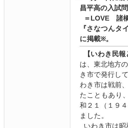
昌平高の入試
＝LOVE 諸
『
さなつんタイ
に掲載
。
※
【いわき民報
は、東北地方
き市で発行し
わき市は戦前
たこともあり
和２１（１９４
ました。
いわき市は昭