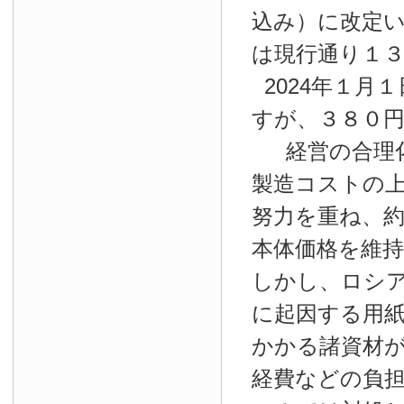
込み）に改定
は現行通り１
2024年１月１
すが、３８０
経営の合理
製造コストの
努力を重ね、約
本体価格を維
しかし、ロシ
に起因する用
かかる諸資材
経費などの負