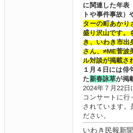
に関連した年表
トや事件事故）
ターの
町あかり
盛り沢山です。
き、いわき市出
さん、≠ME菅
ル対談
が掲載さ
１月４日には俳
た
新春詠草
が掲
2024年７月22
コンサートに行
されています。
ださい。
いわき民報新