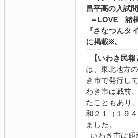
昌平高の入試
＝LOVE 諸
『
さなつんタイ
に掲載
。
※
【いわき民報
は、東北地方
き市で発行し
わき市は戦前
たこともあり
和２１（１９４
ました。
いわき市は昭