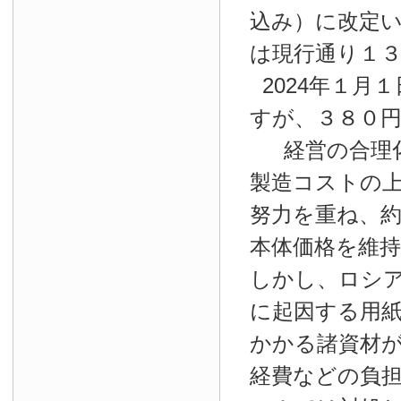
込み）に改定
は現行通り１
2024年１月１
すが、３８０
経営の合理
製造コストの
努力を重ね、約
本体価格を維
しかし、ロシ
に起因する用
かかる諸資材
経費などの負