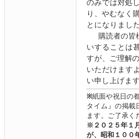
のみでは対処
り、やむなく
とになりまし
購読者の皆
いすることは
すが、ご理解
いただけます
い申し上げま
※
紙面や祝日の
タイム』の掲載
ます。ご了承く
※
２０２５年１
が、昭和１００