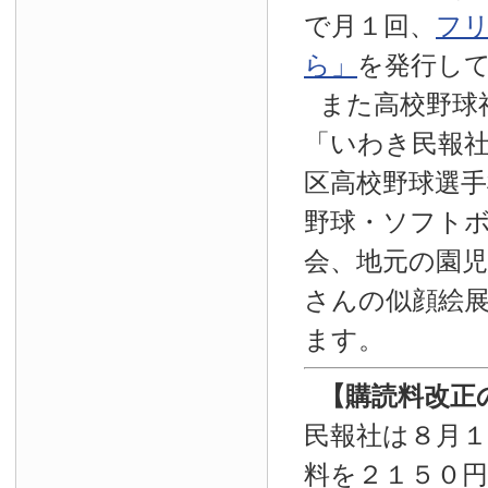
で月１回、
フ
ら」
を発行し
また高校野球
「いわき民報
区高校野球選手
野球・ソフト
会、地元の園
さんの似顔絵
ます。
【
購読料改正
民報社は８月
料を２１５０