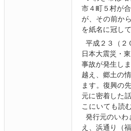
市４町５村が
が、その前か
を紙名に冠し
平成２３（２
日本大震災・東
事故が発生し
越え、郷土の
ます。復興の
元に密着した
こにいても読
発行元のいわ
え、浜通り（