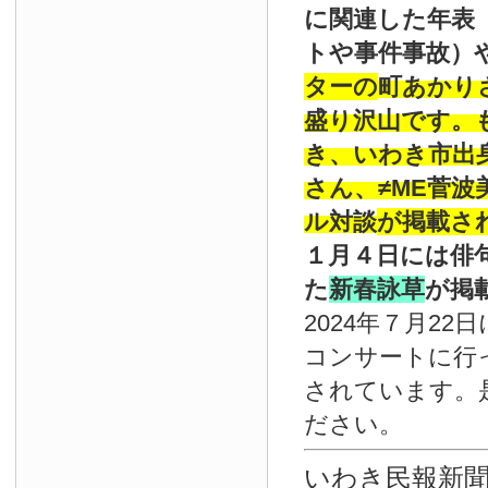
に関連した年表
トや事件事故）
ターの
町あかり
盛り沢山です。
き、いわき市出
さん、≠ME菅
ル対談
が掲載さ
１月４日には俳
た
新春詠草
が掲
2024年７月22
コンサートに行
されています。
ださい。
いわき民報新