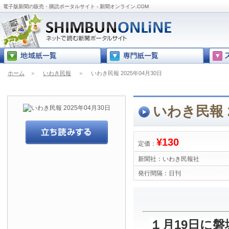
電子版新聞の販売・購読ポータルサイト - 新聞オンライン.COM
ホーム
＞
いわき民報
＞
いわき民報 2025年04月30日
いわき民報 2
¥130
定価：
新聞社：
いわき民報社
発行間隔：
日刊
１月19日に磐