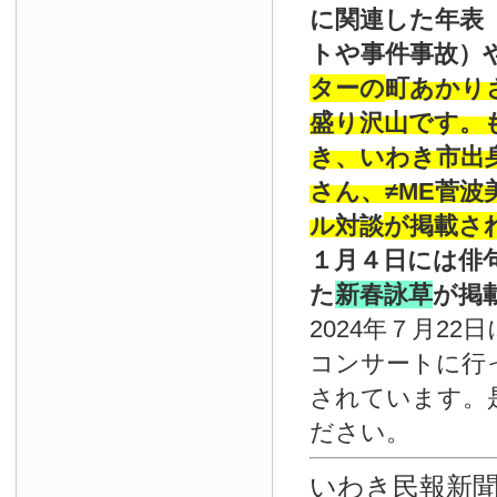
に関連した年表
トや事件事故）
ターの
町あかり
盛り沢山です。
き、いわき市出
さん、≠ME菅
ル対談
が掲載さ
１月４日には俳
た
新春詠草
が掲
2024年７月22
コンサートに行
されています。
ださい。
いわき民報新