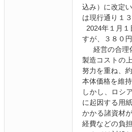
込み）に改定
は現行通り１
2024年１月１
すが、３８０
経営の合理
製造コストの
努力を重ね、約
本体価格を維
しかし、ロシ
に起因する用
かかる諸資材
経費などの負