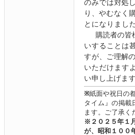
のみでは対処
り、やむなく
とになりまし
購読者の皆
いすることは
すが、ご理解
いただけます
い申し上げま
※
紙面や祝日の
タイム』の掲載
ます。ご了承く
※
２０２５年１
が、昭和１００