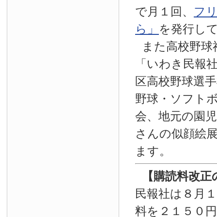
で月１回、
フ
ら」
を発行し
また高校野球
「いわき民報
区高校野球選手
野球・ソフト
会、地元の園
さんの似顔絵
ます。
【
購読料改正
民報社は８月
料を２１５０