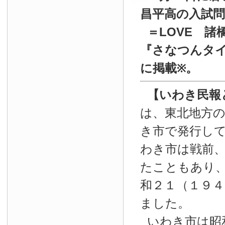
昌平高の入試
＝LOVE 諸
『
さなつんタイ
に掲載
。
※
【いわき民報
は、東北地方
き市で発行し
わき市は戦前
たこともあり
和２１（１９４
ました。
いわき市は昭