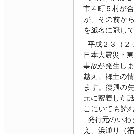
市４町５村が
が、その前か
を紙名に冠し
平成２３（２
日本大震災・東
事故が発生し
越え、郷土の
ます。復興の
元に密着した
こにいても読
発行元のいわ
え、浜通り（