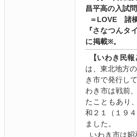
昌平高の入試
＝LOVE 諸
『
さなつんタイ
に掲載
。
※
【いわき民報
は、東北地方
き市で発行し
わき市は戦前
たこともあり
和２１（１９４
ました。
いわき市は昭