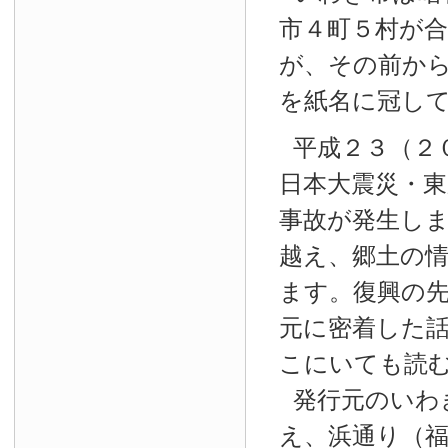
市４町５村が
が、その前か
を紙名に冠し
平成２３（２
日本大震災・東
事故が発生し
越え、郷土の
ます。復興の
元に密着した
こにいても読
発行元のいわ
え、浜通り（