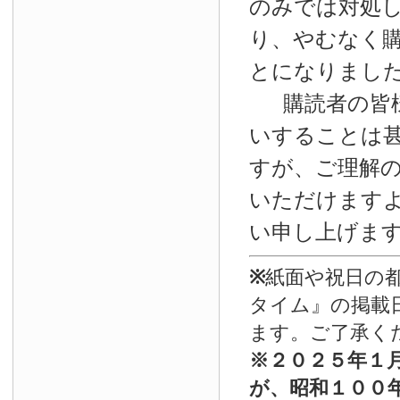
のみでは対処
り、やむなく
とになりまし
購読者の皆
いすることは
すが、ご理解
いただけます
い申し上げま
※
紙面や祝日の
タイム』の掲載
ます。ご了承く
※
２０２５年１
が、昭和１００