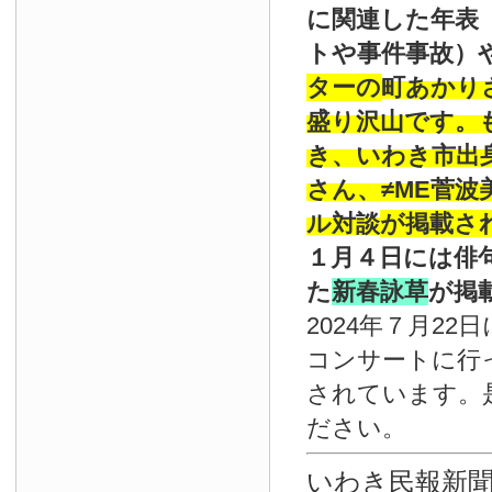
に関連した年表
トや事件事故）
ターの
町あかり
盛り沢山です。
き、いわき市出
さん、≠ME菅
ル対談
が掲載さ
１月４日には俳
た
新春詠草
が掲
2024年７月22
コンサートに行
されています。
ださい。
いわき民報新