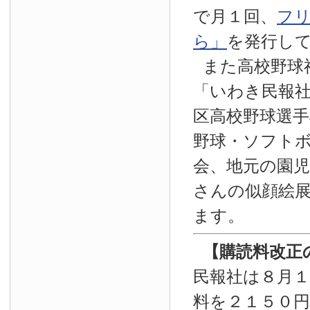
で月１回、
フ
ら」
を発行し
また高校野球
「いわき民報
区高校野球選手
野球・ソフト
会、地元の園
さんの似顔絵
ます。
【
購読料改正
民報社は８月
料を２１５０