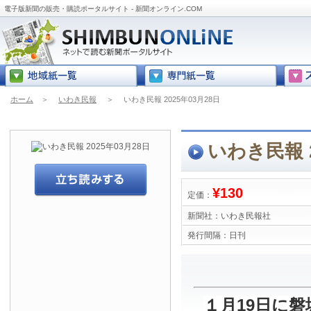
電子版新聞の販売・購読ポータルサイト - 新聞オンライン.COM
ホーム
＞
いわき民報
＞
いわき民報 2025年03月28日
いわき民報 2
¥130
定価：
新聞社：
いわき民報社
発行間隔：
日刊
１月19日に磐