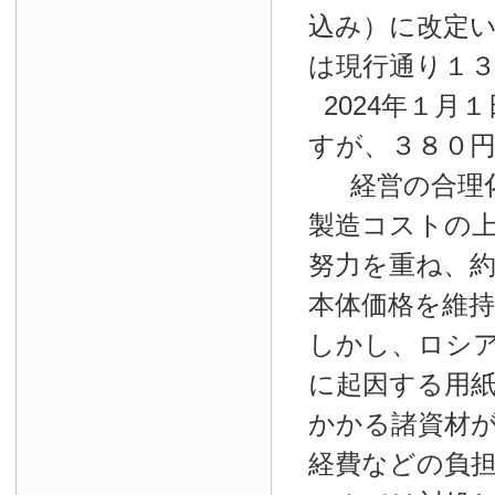
込み）に改定
は現行通り１
2024年１月１
すが、３８０
経営の合理
製造コストの
努力を重ね、約
本体価格を維
しかし、ロシ
に起因する用
かかる諸資材
経費などの負