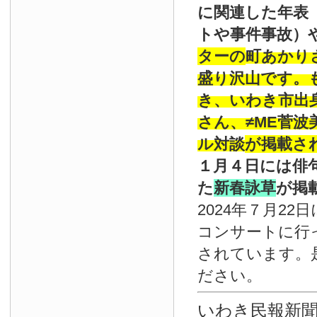
に関連した年表
トや事件事故）
ターの
町あかり
盛り沢山です。
き、いわき市出
さん、≠ME菅
ル対談
が掲載さ
１月４日には俳
た
新春詠草
が掲
2024年７月22
コンサートに行
されています。
ださい。
いわき民報新