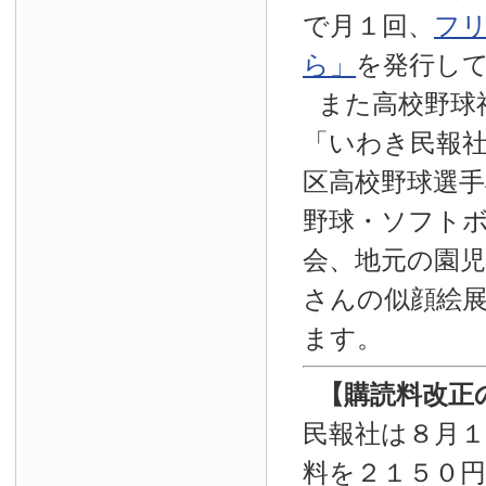
で月１回、
フ
ら」
を発行し
また高校野球
「いわき民報
区高校野球選手
野球・ソフト
会、地元の園
さんの似顔絵
ます。
【
購読料改正
民報社は８月
料を２１５０