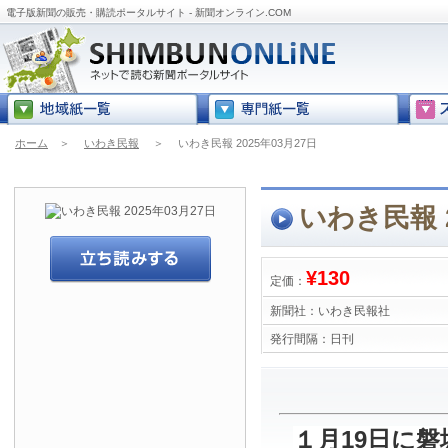
電子版新聞の販売・購読ポータルサイト - 新聞オンライン.COM
ホーム
＞
いわき民報
＞
いわき民報 2025年03月27日
いわき民報 2
¥130
定価：
新聞社：
いわき民報社
発行間隔：
日刊
１月19日に磐