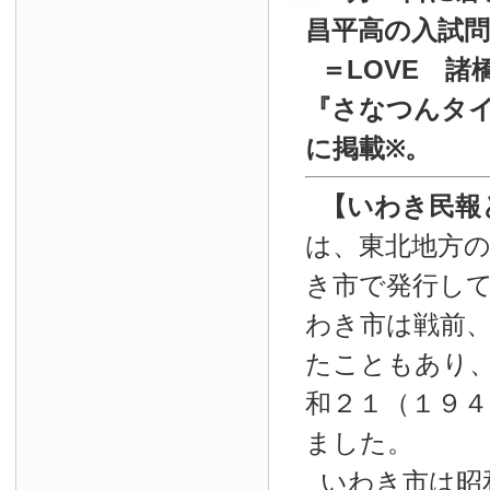
昌平高の入試
＝LOVE 諸
『
さなつんタイ
に掲載
。
※
【いわき民報
は、東北地方
き市で発行し
わき市は戦前
たこともあり
和２１（１９４
ました。
いわき市は昭