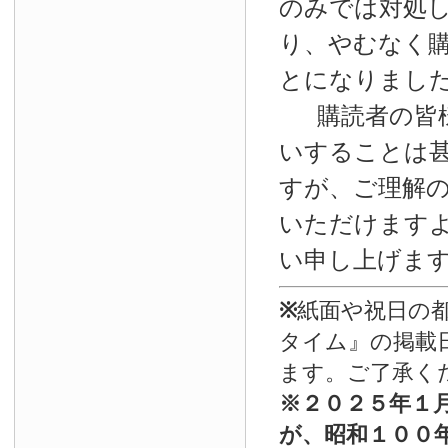
のみでは対処
り、やむなく
とになりまし
購読者の皆
いすることは
すが、ご理解
いただけます
い申し上げま
※
紙面や祝日の
タイム』の掲載
ます。ご了承く
※
２０２５年１
が、昭和１００