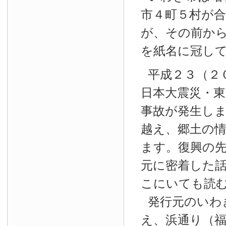
市４町５村が
が、その前か
を紙名に冠し
平成２３（２
日本大震災・東
事故が発生し
越え、郷土の
ます。復興の
元に密着した
こにいても読
発行元のいわ
え、浜通り（