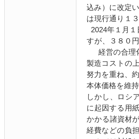
込み）に改定
は現行通り１
2024年１月１
すが、３８０
経営の合理
製造コストの
努力を重ね、約
本体価格を維
しかし、ロシ
に起因する用
かかる諸資材
経費などの負