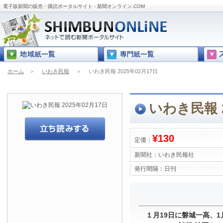
電子版新聞の販売・購読ポータルサイト - 新聞オンライン.COM
ホーム
＞
いわき民報
＞
いわき民報 2025年02月17日
いわき民報 2
¥130
定価：
新聞社：
いわき民報社
発行間隔：
日刊
１月19日に磐城一高、