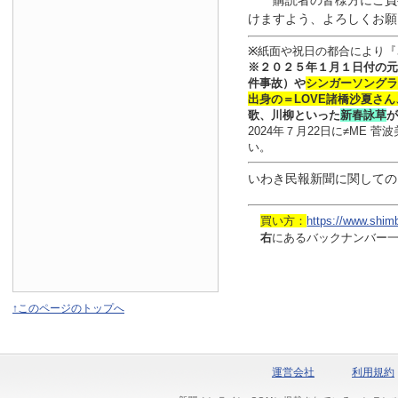
購読者の皆様方にご負
けますよう、よろしくお願
※
紙面や祝日の都合により『
※
２０２５年１月
１日
付
の元
件事故）や
シンガーソングラ
出身の
＝LOVE
諸橋沙夏さん
歌、川柳といった
新春詠草
が
2024年７月22日に≠ME
い。
いわき民報新聞に関しての
買い方：
https://www.shim
右
にあるバックナンバー
↑このページのトップへ
運営会社
利用規約