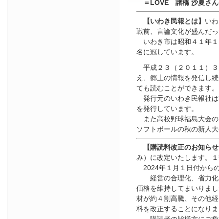
＝LOVE 諸橋 沙夏さ
【いわき民報とは】
いわ
戦前、言論文化が盛んだっ
いわき市は昭和４１年１
名に冠しています。
平成２３（２０１１）３
え、郷土の情報を発信し続
ても読むことができます。
発行元のいわき民報社は
を発行しています。
また高校野球福島大会の
ソフトボールの秋の新人大
【
購読料改正のお知らせ
み）に改定いたします。１
2024年１月１日
付
から
経営の合理化、省力化を
価格を維持してまいりまし
材が約４割高騰、その他経
料を改正することになりま