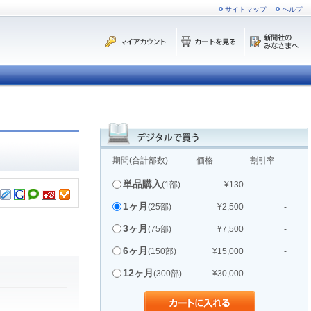
サイトマップ
ヘルプ
期間(合計部数)
価格
割引率
単品購入
(1部)
¥130
-
1ヶ月
(25部)
¥2,500
-
3ヶ月
(75部)
¥7,500
-
6ヶ月
(150部)
¥15,000
-
12ヶ月
(300部)
¥30,000
-