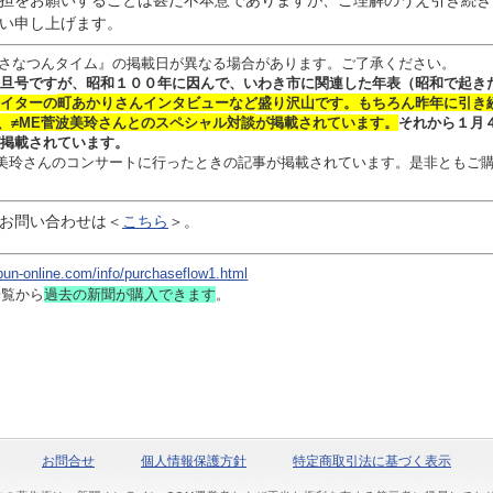
担をお願いすることは甚だ不本意でありますが、ご理解のうえ引き続き
い申し上げます。
さなつんタイム』の掲載日が異なる場合があります。ご了承ください。
旦号ですが、昭和１００年に因んで、いわき市に関連した年表（昭和で起き
イターの
町あかりさん
インタビュー
など盛り沢山です。
もちろん昨年に引き
、≠ME菅波美玲さんとのスペシャル対談
が掲載されています。
それから１月
掲載されています。
 菅波美玲さんのコンサートに行ったときの記事が掲載されています。是非ともご
お問い合わせは
＜
こちら
＞。
bun-online.com/info/purchaseflow1.html
一覧から
過去の新聞
が購入できます
。
お問合せ
個人情報保護方針
特定商取引法に基づく表示