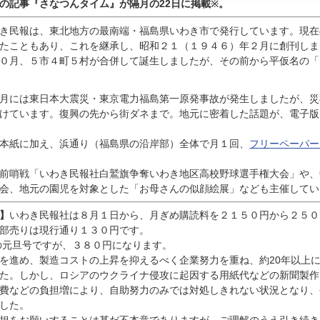
んの記事『
さなつんタイム』が隔月の22日に掲載
。
※
き民報は、東北地方の最南端・福島県いわき市で発行しています。現在
たこともあり、これを継承し、昭和２１（１９４６）年２月に創刊しま
０月、５市４町５村が合併して誕生しましたが、その前から平仮名の「
月には東日本大震災・東京電力福島第一原発事故が発生しましたが、災
けています。復興の先から街ダネまで。地元に密着した話題が、電子版
本紙に加え、浜通り（福島県の沿岸部）全体で月１回、
フリーペーパー
前哨戦「いわき民報社白鷲旗争奪いわき地区高校野球選手権大会」や、
会、地元の園児を対象とした「お母さんの似顔絵展」なども主催してい
】
いわき民報社は８月１日から、月ぎめ購読料を２１５０円から２５０
部売りは現行通り１３０円です。
の元旦号ですが、３８０円になります。
進め、製造コストの上昇を抑えるべく企業努力を重ね、約20年以上
た。しかし、ロシアのウクライナ侵攻に起因する用紙代などの新聞製作
費などの負担増により、自助努力のみでは対処しきれない状況となり、
した。