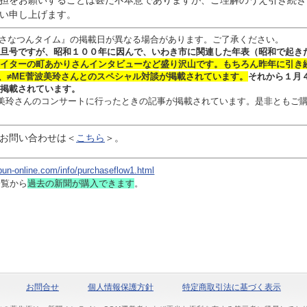
担をお願いすることは甚だ不本意でありますが、ご理解のうえ引き続き
い申し上げます。
さなつんタイム』の掲載日が異なる場合があります。ご了承ください。
旦号ですが、昭和１００年に因んで、いわき市に関連した年表（昭和で起き
イターの
町あかりさん
インタビュー
など盛り沢山です。
もちろん昨年に引き
、≠ME菅波美玲さんとのスペシャル対談
が掲載されています。
それから１月
掲載されています。
 菅波美玲さんのコンサートに行ったときの記事が掲載されています。是非ともご
お問い合わせは
＜
こちら
＞。
bun-online.com/info/purchaseflow1.html
一覧から
過去の新聞
が購入できます
。
お問合せ
個人情報保護方針
特定商取引法に基づく表示