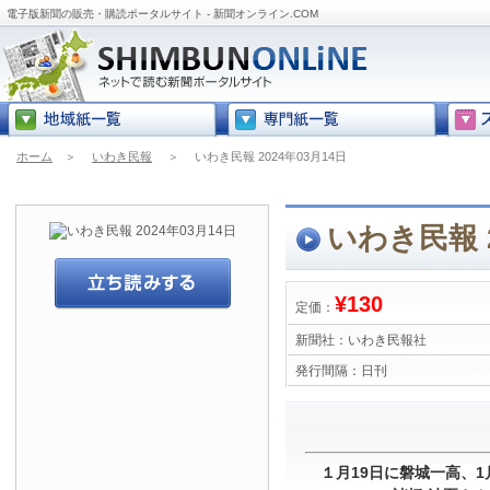
電子版新聞の販売・購読ポータルサイト - 新聞オンライン.COM
ホーム
＞
いわき民報
＞
いわき民報 2024年03月14日
いわき民報 2
¥130
定価：
新聞社：
いわき民報社
発行間隔：
日刊
１月19日に磐城一高、