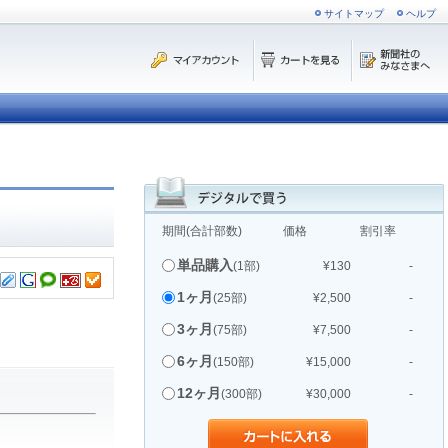
サイトマップ
ヘルプ
期間(合計部数)
価格
割引率
単品購入
(1部)
¥130
-
1ヶ月
(25部)
¥2,500
-
3ヶ月
(75部)
¥7,500
-
6ヶ月
(150部)
¥15,000
-
12ヶ月
(300部)
¥30,000
-