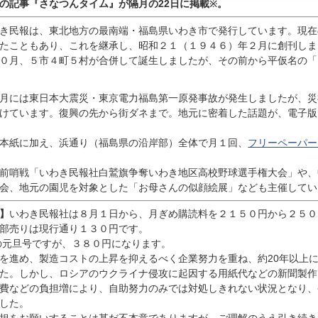
んの記事『
さなつんタイム』が隔月の22日に掲載
。
※
き民報は、東北地方の最南端・福島県いわき市で発行しています。現在
たこともあり、これを継承し、昭和２１（１９４６）年２月に創刊しま
０月、５市４町５村が合併して誕生しましたが、その前から平仮名の「
月には東日本大震災・東京電力福島第一原発事故が発生しましたが、災
けています。復興の先から街ダネまで。地元に密着した話題が、電子版
本紙に加え、浜通り（福島県の沿岸部）全体で月１回、
フリーペーパー
前哨戦「いわき民報社白鷲旗争奪いわき地区高校野球選手権大会」や、
会、地元の園児を対象とした「お母さんの似顔絵展」なども主催してい
】
いわき民報社は８月１日から、月ぎめ購読料を２１５０円から２５０
部売りは現行通り１３０円です。
の元旦号ですが、３８０円になります。
進め、製造コストの上昇を抑えるべく企業努力を重ね、約20年以上
た。しかし、ロシアのウクライナ侵攻に起因する用紙代などの新聞製作
費などの負担増により、自助努力のみでは対処しきれない状況となり、
した。