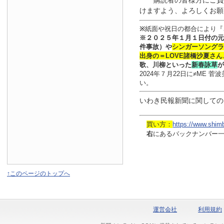
購読者の皆様方にご負
けますよう、よろしくお願
※
紙面や祝日の都合により『
※
２０２５年１月
１日
付
の元
件事故）や
シンガーソングラ
出身の
＝LOVE
諸橋沙夏さん
歌、川柳といった
新春詠草
が
2024年７月22日に≠ME
い。
いわき民報新聞に関しての
買い方：
https://www.shim
右
にあるバックナンバー
↑このページのトップへ
運営会社
利用規約