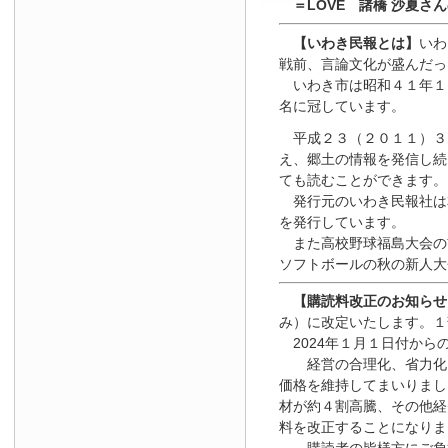
＝LOVE 諸橋 沙夏さ
【いわき民報とは】
いわ
戦前、言論文化が盛んだっ
いわき市は昭和４１年１
名に冠しています。
平成２３（２０１１）３
え、郷土の情報を発信し続
ても読むことができます。
発行元のいわき民報社は
を発行しています。
また高校野球福島大会の
ソフトボールの秋の新人大
【
購読料改正のお知らせ
み）に改定いたします。１
2024年１月１日
付
から
経営の合理化、省力化を
価格を維持してまいりまし
材が約４割高騰、その他経
料を改正することになりま