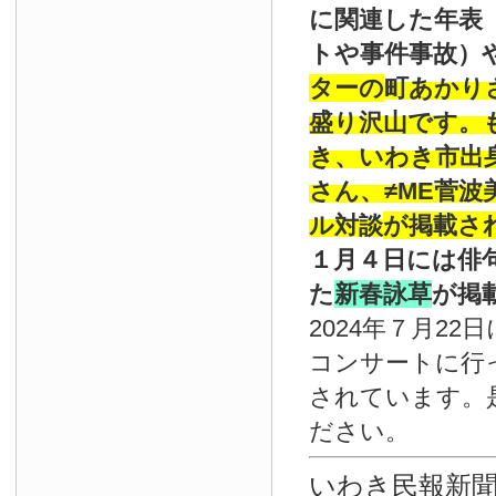
に関連した年表
トや事件事故）
ターの
町あかり
盛り沢山です。
き、いわき市出
さん、≠ME菅
ル対談
が掲載さ
１月４日には俳
た
新春詠草
が掲
2024年７月22
コンサートに行
されています。
ださい。
いわき民報新