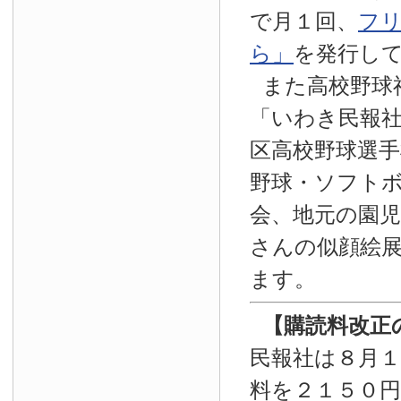
で月１回、
フ
ら」
を発行し
また高校野球
「いわき民報
区高校野球選手
野球・ソフト
会、地元の園
さんの似顔絵
ます。
【
購読料改正
民報社は８月
料を２１５０