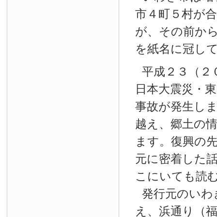
市４町５村が
が、その前か
を紙名に冠し
平成２３（２
日本大震災・東
事故が発生し
越え、郷土の
ます。復興の
元に密着した
こにいても読
発行元のいわ
え、浜通り（