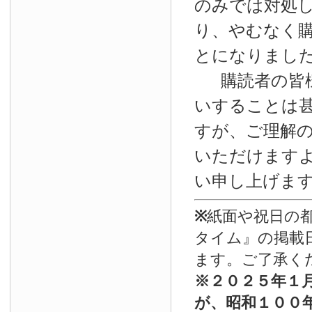
のみでは対処
り、やむなく
とになりまし
購読者の皆
いすることは
すが、ご理解
いただけます
い申し上げま
※
紙面や祝日の
タイム』の掲載
ます。ご了承く
※
２０２５年１
が、昭和１００