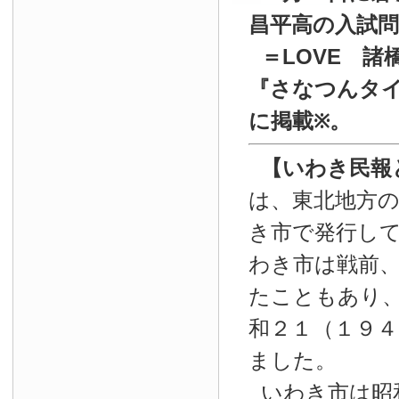
昌平高の入試
＝LOVE 諸
『
さなつんタイ
に掲載
。
※
【いわき民報
は、東北地方
き市で発行し
わき市は戦前
たこともあり
和２１（１９４
ました。
いわき市は昭