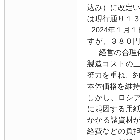
込み）に改定
は現行通り１
2024年１月１
すが、３８０
経営の合理
製造コストの
努力を重ね、約
本体価格を維
しかし、ロシ
に起因する用
かかる諸資材
経費などの負