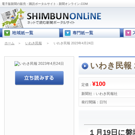
電子版新聞の販売・購読ポータルサイト - 新聞オンライン.COM
ホーム
＞
いわき民報
＞
いわき民報 2023年4月24日
いわき民報 2
¥100
定価：
新聞社：
いわき民報社
発行間隔：
日刊
１月19日に磐