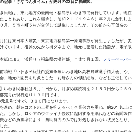
んの記事『
さなつんタイム』が隔月の22日に掲載
。
※
き民報は、東北地方の最南端・福島県いわき市で発行しています。現在
たこともあり、これを継承し、昭和２１（１９４６）年２月に創刊しま
０月、５市４町５村が合併して誕生しましたが、その前から平仮名の「
月には東日本大震災・東京電力福島第一原発事故が発生しましたが、災
けています。復興の先から街ダネまで。地元に密着した話題が、電子版
本紙に加え、浜通り（福島県の沿岸部）全体で月１回、
フリーペーパー
前哨戦「いわき民報社白鷲旗争奪いわき地区高校野球選手権大会」や、
会、地元の園児を対象とした「お母さんの似顔絵展」なども主催してい
】
いわき民報社は８月１日から、月ぎめ購読料を２１５０円から２５０
部売りは現行通り１３０円です。
の元旦号ですが、３８０円になります。
進め、製造コストの上昇を抑えるべく企業努力を重ね、約20年以上
た。しかし、ロシアのウクライナ侵攻に起因する用紙代などの新聞製作
費などの負担増により、自助努力のみでは対処しきれない状況となり、
した。