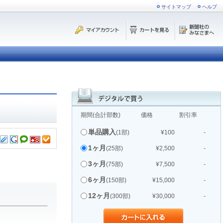
サイトマップ
ヘルプ
期間(合計部数)
価格
割引率
単品購入
(1部)
¥100
-
1ヶ月
(25部)
¥2,500
-
3ヶ月
(75部)
¥7,500
-
6ヶ月
(150部)
¥15,000
-
12ヶ月
(300部)
¥30,000
-