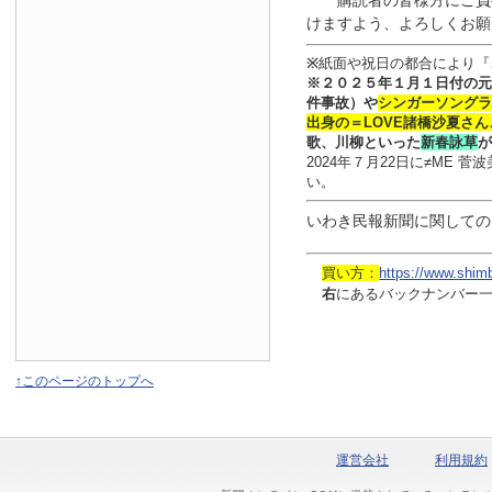
購読者の皆様方にご負
けますよう、よろしくお願
※
紙面や祝日の都合により『
※
２０２５年１月
１日
付
の元
件事故）や
シンガーソングラ
出身の
＝LOVE
諸橋沙夏さん
歌、川柳といった
新春詠草
が
2024年７月22日に≠ME
い。
いわき民報新聞に関しての
買い方：
https://www.shim
右
にあるバックナンバー
↑このページのトップへ
運営会社
利用規約