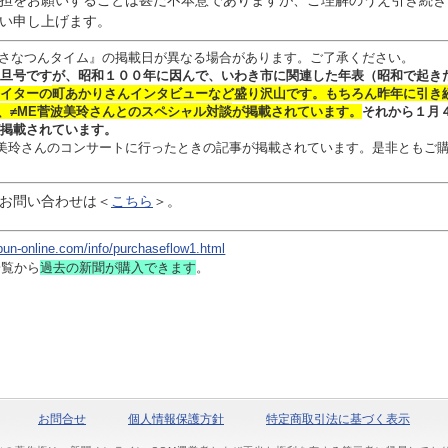
担をお願いすることは甚だ不本意でありますが、ご理解のうえ引き続き
い申し上げます。
さなつんタイム』の掲載日が異なる場合があります。ご了承ください。
旦号ですが、昭和１００年に因んで、いわき市に関連した年表（昭和で起き
イターの
町あかりさん
インタビュー
など盛り沢山です。
もちろん昨年に引き
、≠ME菅波美玲さんとのスペシャル対談
が掲載されています。
それから１月
掲載されています。
 菅波美玲さんのコンサートに行ったときの記事が掲載されています。是非ともご
お問い合わせは
＜
こちら
＞。
bun-online.com/info/purchaseflow1.html
一覧から
過去の新聞
が購入できます
。
お問合せ
個人情報保護方針
特定商取引法に基づく表示