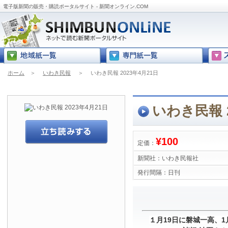
電子版新聞の販売・購読ポータルサイト - 新聞オンライン.COM
ホーム
＞
いわき民報
＞
いわき民報 2023年4月21日
いわき民報 2
¥100
定価：
新聞社：
いわき民報社
発行間隔：
日刊
１月19日に磐城一高、