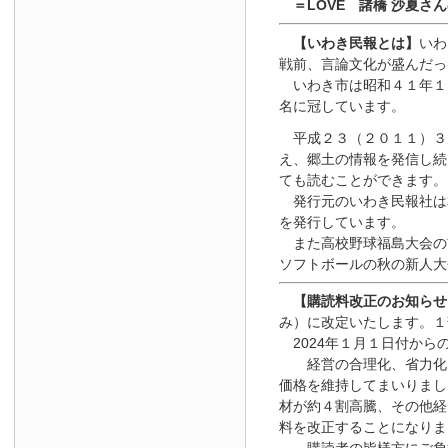
＝LOVE 諸橋 沙夏さ
【いわき民報とは】
いわ
戦前、言論文化が盛んだっ
いわき市は昭和４１年１
名に冠しています。
平成２３（２０１１）３
え、郷土の情報を発信し続
ても読むことができます。
発行元のいわき民報社は
を発行しています。
また高校野球福島大会の
ソフトボールの秋の新人大
【
購読料改正のお知らせ
み）に改定いたします。１
2024年１月１日
付
から
経営の合理化、省力化を
価格を維持してまいりまし
材が約４割高騰、その他経
料を改正することになりま