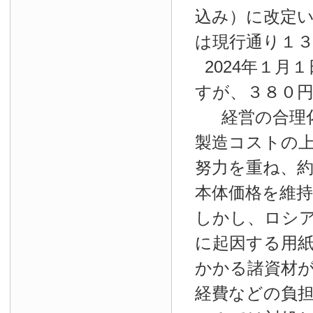
込み）に改定
は現行通り１
2024年１月１
すが、３８０
経営の合理
製造コストの
努力を重ね、約
本体価格を維
しかし、ロシ
に起因する用
かかる諸資材
経費などの負