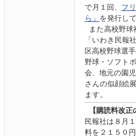
で月１回、
フ
ら」
を発行し
また高校野球
「いわき民報
区高校野球選手
野球・ソフト
会、地元の園
さんの似顔絵
ます。
【
購読料改正
民報社は８月
料を２１５０