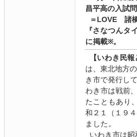
昌平高の入試
＝LOVE 諸
『
さなつんタイ
に掲載
。
※
【いわき民報
は、東北地方
き市で発行し
わき市は戦前
たこともあり
和２１（１９４
ました。
いわき市は昭