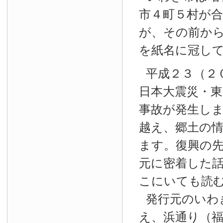
市４町５村が
が、その前か
を紙名に冠し
平成２３（２
日本大震災・東
事故が発生し
越え、郷土の
ます。復興の
元に密着した
こにいても読
発行元のいわ
え、浜通り（