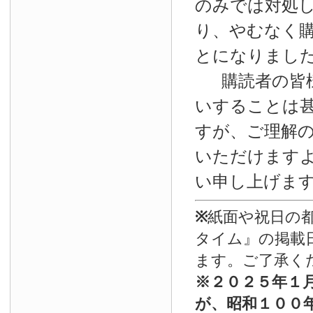
のみでは対処
り、やむなく
とになりまし
購読者の皆
いすることは
すが、ご理解
いただけます
い申し上げま
※
紙面や祝日の
タイム』の掲載
ます。ご了承く
※
２０２５年１
が、昭和１００