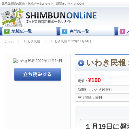
電子版新聞の販売・購読ポータルサイト - 新聞オンライン.COM
ホーム
＞
いわき民報
＞
いわき民報 2022年11月14日
いわき民報 2
¥100
定価：
新聞社：
いわき民報社
発行間隔：
日刊
１月19日に磐