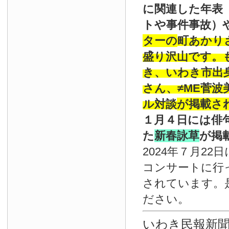
に関連した年表
トや事件事故）
ターの
町あかり
盛り沢山です。
き、いわき市出
さん、≠ME菅
ル対談
が掲載さ
１月４日には俳
た
新春詠草
が掲
2024年７月22
コンサートに行
されています。
ださい。
いわき民報新