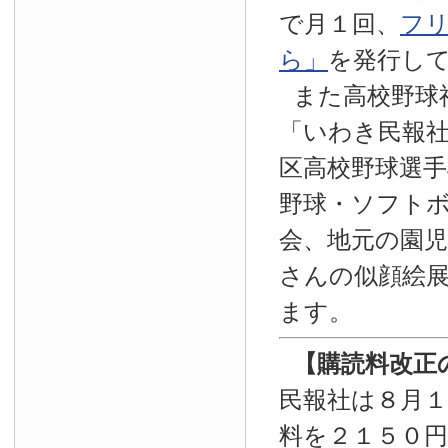
で月１回、
フ
ら」
を発行し
また高校野球
「いわき民報
区高校野球選手
野球・ソフト
会、地元の園
さんの似顔絵
ます。
【
購読料改正
民報社は８月
料を２１５０