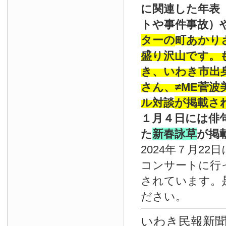
に関連した年表
トや事件事故）
ターの
町あかり
盛り沢山です。
き、いわき市出
さん、≠ME菅
ル対談
が掲載さ
１月４日には俳
た
新春詠草
が掲
2024年７月22
コンサートに行
されています。
ださい。
いわき民報新