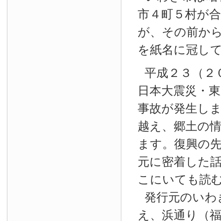
市４町５村が
が、その前か
を紙名に冠し
平成２３（２
日本大震災・東
事故が発生し
越え、郷土の
ます。復興の
元に密着した
こにいても読
発行元のいわ
え、浜通り（