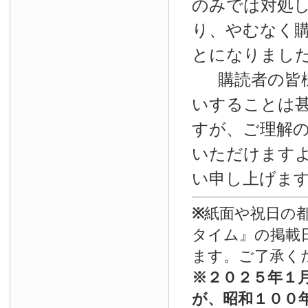
のみでは対処
り、やむなく
とになりまし
購読者の皆
いすることは
すが、ご理解
いただけます
い申し上げま
※
紙面や祝日の
タイム』の掲載
ます。ご了承く
※
２０２５年１
が、昭和１００