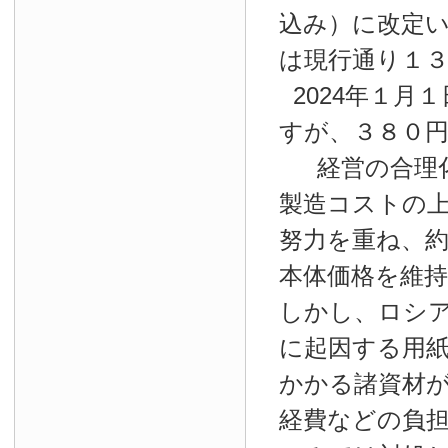
込み）に改定
は現行通り１
2024年１月１
すが、３８０
経営の合理
製造コストの
努力を重ね、約
本体価格を維
しかし、ロシ
に起因する用
かかる諸資材
経費などの負