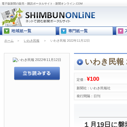
電子版新聞の販売・購読ポータルサイト - 新聞オンライン.COM
ホーム
＞
いわき民報
＞
いわき民報 2022年11月12日
いわき民報 2
¥100
定価：
新聞社：
いわき民報社
発行間隔：
日刊
１月19日に磐