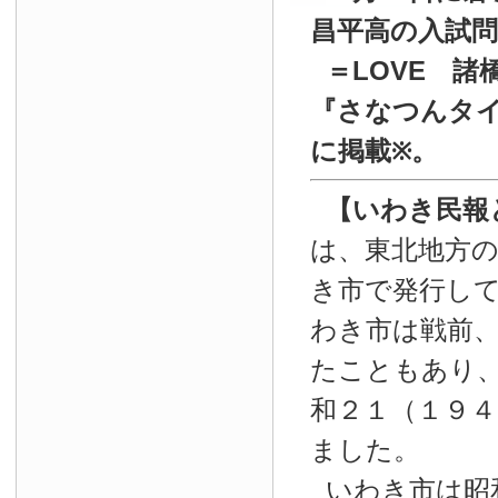
昌平高の入試
＝LOVE 諸
『
さなつんタイ
に掲載
。
※
【いわき民報
は、東北地方
き市で発行し
わき市は戦前
たこともあり
和２１（１９４
ました。
いわき市は昭