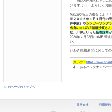
購読者の皆様方にご負
けますよう、よろしくお願
※
紙面や祝日の都合により『
※
２０２５年１月
１日
付
の元
件事故）や
シンガーソングラ
出身の
＝LOVE
諸橋沙夏さん
歌、川柳といった
新春詠草
が
2024年７月22日に≠ME
い。
いわき民報新聞に関しての
買い方：
https://www.shim
右
にあるバックナンバー
↑このページのトップへ
運営会社
利用規約