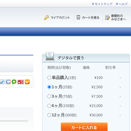
サイトマップ
ヘルプ
期間(合計部数)
価格
割引率
単品購入
(1部)
¥100
-
1ヶ月
(25部)
¥2,500
-
3ヶ月
(75部)
¥7,500
-
6ヶ月
(150部)
¥15,000
-
12ヶ月
(300部)
¥30,000
-