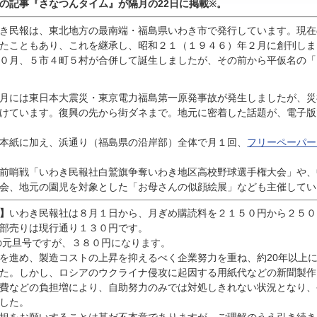
んの記事『
さなつんタイム』が隔月の22日に掲載
。
※
き民報は、東北地方の最南端・福島県いわき市で発行しています。現在
たこともあり、これを継承し、昭和２１（１９４６）年２月に創刊しま
０月、５市４町５村が合併して誕生しましたが、その前から平仮名の「
月には東日本大震災・東京電力福島第一原発事故が発生しましたが、災
けています。復興の先から街ダネまで。地元に密着した話題が、電子版
本紙に加え、浜通り（福島県の沿岸部）全体で月１回、
フリーペーパー
前哨戦「いわき民報社白鷲旗争奪いわき地区高校野球選手権大会」や、
会、地元の園児を対象とした「お母さんの似顔絵展」なども主催してい
】
いわき民報社は８月１日から、月ぎめ購読料を２１５０円から２５０
部売りは現行通り１３０円です。
の元旦号ですが、３８０円になります。
進め、製造コストの上昇を抑えるべく企業努力を重ね、約20年以上
た。しかし、ロシアのウクライナ侵攻に起因する用紙代などの新聞製作
費などの負担増により、自助努力のみでは対処しきれない状況となり、
した。