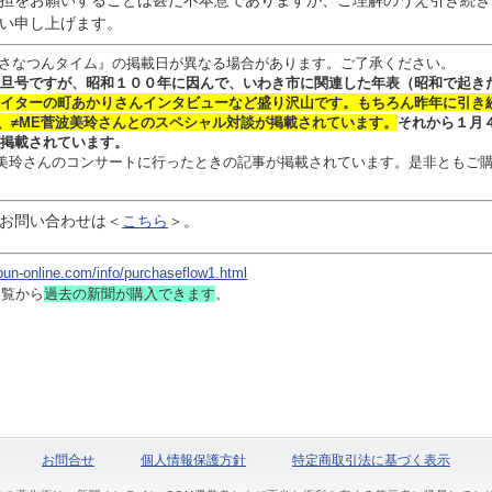
担をお願いすることは甚だ不本意でありますが、ご理解のうえ引き続き
い申し上げます。
さなつんタイム』の掲載日が異なる場合があります。ご了承ください。
旦号ですが、昭和１００年に因んで、いわき市に関連した年表（昭和で起き
イターの
町あかりさん
インタビュー
など盛り沢山です。
もちろん昨年に引き
、≠ME菅波美玲さんとのスペシャル対談
が掲載されています。
それから１月
掲載されています。
 菅波美玲さんのコンサートに行ったときの記事が掲載されています。是非ともご
お問い合わせは
＜
こちら
＞。
bun-online.com/info/purchaseflow1.html
一覧から
過去の新聞
が購入できます
。
お問合せ
個人情報保護方針
特定商取引法に基づく表示