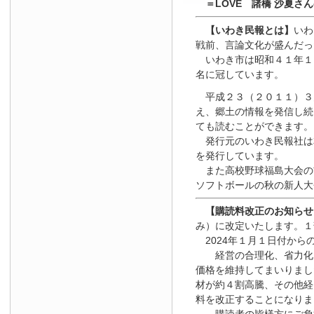
＝LOVE 諸橋 沙夏さ
【いわき民報とは】
いわ
戦前、言論文化が盛んだっ
いわき市は昭和４１年１
名に冠しています。
平成２３（２０１１）３
え、郷土の情報を発信し続
ても読むことができます。
発行元のいわき民報社は
を発行しています。
また高校野球福島大会の
ソフトボールの秋の新人大
【
購読料改正のお知らせ
み）に改定いたします。１
2024年１月１日
付
から
経営の合理化、省力化を
価格を維持してまいりまし
材が約４割高騰、その他経
料を改正することになりま