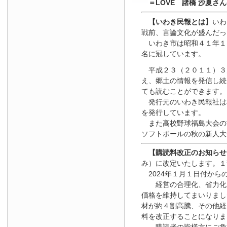
＝LOVE 諸橋 沙夏さ
【いわき民報とは】
いわ
戦前、言論文化が盛んだっ
いわき市は昭和４１年１
名に冠しています。
平成２３（２０１１）３
え、郷土の情報を発信し続
ても読むことができます。
発行元のいわき民報社は
を発行しています。
また高校野球福島大会の
ソフトボールの秋の新人大
【
購読料改正のお知らせ
み）に改定いたします。１
2024年１月１日
付
から
経営の合理化、省力化を
価格を維持してまいりまし
材が約４割高騰、その他経
料を改正することになりま