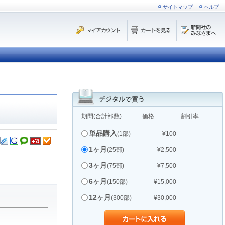
サイトマップ
ヘルプ
期間(合計部数)
価格
割引率
単品購入
(1部)
¥100
-
1ヶ月
(25部)
¥2,500
-
3ヶ月
(75部)
¥7,500
-
6ヶ月
(150部)
¥15,000
-
12ヶ月
(300部)
¥30,000
-