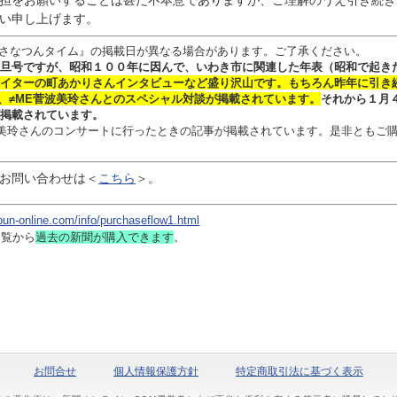
担をお願いすることは甚だ不本意でありますが、ご理解のうえ引き続き
い申し上げます。
さなつんタイム』の掲載日が異なる場合があります。ご了承ください。
旦号ですが、昭和１００年に因んで、いわき市に関連した年表（昭和で起き
イターの
町あかりさん
インタビュー
など盛り沢山です。
もちろん昨年に引き
、≠ME菅波美玲さんとのスペシャル対談
が掲載されています。
それから１月
掲載されています。
 菅波美玲さんのコンサートに行ったときの記事が掲載されています。是非ともご
お問い合わせは
＜
こちら
＞。
bun-online.com/info/purchaseflow1.html
一覧から
過去の新聞
が購入できます
。
お問合せ
個人情報保護方針
特定商取引法に基づく表示