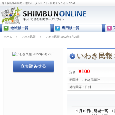
電子版新聞の販売・購読ポータルサイト - 新聞オンライン.COM
ホーム
＞
いわき民報
＞
いわき民報 2022年6月29日
いわき民報 2
¥100
定価：
新聞社：
いわき民報社
発行間隔：
日刊
１月19日に磐城一高、