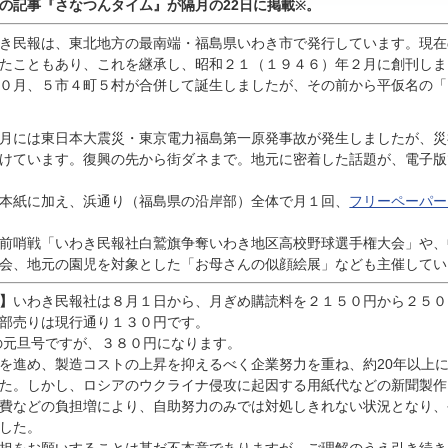
んの記事『
さなつんタイム』が隔月の22日に掲載
。
※
き民報は、東北地方の最南端・福島県いわき市で発行しています。現在
たこともあり、これを継承し、昭和２１（１９４６）年２月に創刊しま
０月、５市４町５村が合併して誕生しましたが、その前から平仮名の「
月には東日本大震災・東京電力福島第一原発事故が発生しましたが、災
けています。復興の先から街ダネまで。地元に密着した話題が、電子版
本紙に加え、浜通り（福島県の沿岸部）全体で月１回、
フリーペーパー
前哨戦「いわき民報社白鷲旗争奪いわき地区高校野球選手権大会」や、
会、地元の園児を対象とした「お母さんの似顔絵展」なども主催してい
】
いわき民報社は８月１日から、月ぎめ購読料を２１５０円から２５０
部売りは現行通り１３０円です。
の元旦号ですが、３８０円になります。
進め、製造コストの上昇を抑えるべく企業努力を重ね、約20年以上
た。しかし、ロシアのウクライナ侵攻に起因する用紙代などの新聞製作
費などの負担増により、自助努力のみでは対処しきれない状況となり、
した。