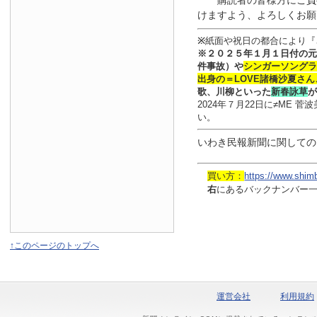
購読者の皆様方にご負
けますよう、よろしくお願
※
紙面や祝日の都合により『
※
２０２５年１月
１日
付
の元
件事故）や
シンガーソングラ
出身の
＝LOVE
諸橋沙夏さん
歌、川柳といった
新春詠草
が
2024年７月22日に≠ME
い。
いわき民報新聞に関しての
買い方：
https://www.shim
右
にあるバックナンバー
↑このページのトップへ
運営会社
利用規約