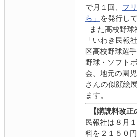
で月１回、
フ
ら」
を発行し
また高校野球
「いわき民報
区高校野球選手
野球・ソフト
会、地元の園
さんの似顔絵
ます。
【
購読料改正
民報社は８月
料を２１５０