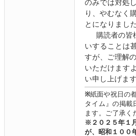
のみでは対処
り、やむなく
とになりまし
購読者の皆
いすることは
すが、ご理解
いただけます
い申し上げま
※
紙面や祝日の
タイム』の掲載
ます。ご了承く
※
２０２５年１
が、昭和１００