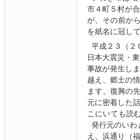
市４町５村が
が、その前か
を紙名に冠し
平成２３（２
日本大震災・東
事故が発生し
越え、郷土の
ます。復興の
元に密着した
こにいても読
発行元のいわ
え、浜通り（