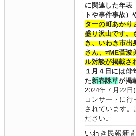
に関連した年表
トや事件事故）
ターの
町あかり
盛り沢山です。
き、いわき市出
さん、≠ME菅
ル対談
が掲載さ
１月４日には俳
た
新春詠草
が掲
2024年７月22
コンサートに行
されています。
ださい。
いわき民報新