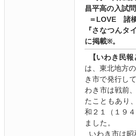
昌平高の入試
＝LOVE 諸
『
さなつんタイ
に掲載
。
※
【いわき民報
は、東北地方
き市で発行し
わき市は戦前
たこともあり
和２１（１９４
ました。
いわき市は昭