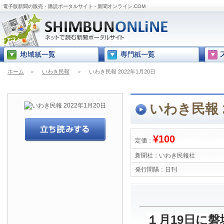
電子版新聞の販売・購読ポータルサイト - 新聞オンライン.COM
ホーム
＞
いわき民報
＞
いわき民報 2022年1月20日
いわき民報 2
¥100
定価：
新聞社：
いわき民報社
発行間隔：
日刊
１月19日に磐