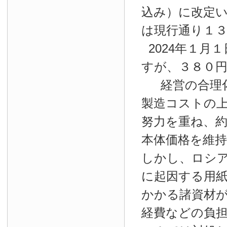
込み）に改定
は現行通り１
2024年１月１
すが、３８０
経営の合理
製造コストの
努力を重ね、約
本体価格を維
しかし、ロシ
に起因する用
かかる諸資材
経費などの負