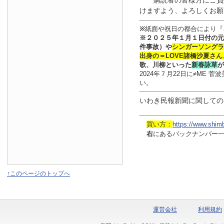
購読者の皆様方にご負
けますよう、よろしくお願
※
紙面や祝日の都合により『
※
２０２５年１月
１日
付
の元
件事故）や
シンガーソングラ
出身の
＝LOVE
諸橋沙夏さん
歌、川柳といった
新春詠草
が
2024年７月22日に≠ME
い。
いわき民報新聞に関しての
買い方：
https://www.shim
右
にあるバックナンバー
↑このページのトップへ
運営会社
利用規約