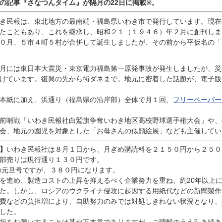
んの記事『
さなつんタイム』が隔月の22日に掲載
。
※
き民報は、東北地方の最南端・福島県いわき市で発行しています。現在
たこともあり、これを継承し、昭和２１（１９４６）年２月に創刊しま
０月、５市４町５村が合併して誕生しましたが、その前から平仮名の「
月には東日本大震災・東京電力福島第一原発事故が発生しましたが、災
けています。復興の先から街ダネまで。地元に密着した話題が、電子版
本紙に加え、浜通り（福島県の沿岸部）全体で月１回、
フリーペーパー
前哨戦「いわき民報社白鷲旗争奪いわき地区高校野球選手権大会」や、
会、地元の園児を対象とした「お母さんの似顔絵展」なども主催してい
】
いわき民報社は８月１日から、月ぎめ購読料を２１５０円から２５０
部売りは現行通り１３０円です。
の元旦号ですが、３８０円になります。
進め、製造コストの上昇を抑えるべく企業努力を重ね、約20年以上
た。しかし、ロシアのウクライナ侵攻に起因する用紙代などの新聞製作
費などの負担増により、自助努力のみでは対処しきれない状況となり、
した。