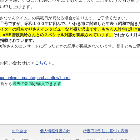
担をお願いすることは甚だ不本意でありますが、ご理解のうえ引き続き
い申し上げます。
さなつんタイム』の掲載日が異なる場合があります。ご了承ください。
旦号ですが、昭和１００年に因んで、いわき市に関連した年表（昭和で起き
イターの
町あかりさん
インタビュー
など盛り沢山です。
もちろん昨年に引き
、≠ME菅波美玲さんとのスペシャル対談
が掲載されています。
それから１月
掲載されています。
 菅波美玲さんのコンサートに行ったときの記事が掲載されています。是非ともご
お問い合わせは
＜
こちら
＞。
bun-online.com/info/purchaseflow1.html
一覧から
過去の新聞
が購入できます
。
お問合せ
個人情報保護方針
特定商取引法に基づく表示