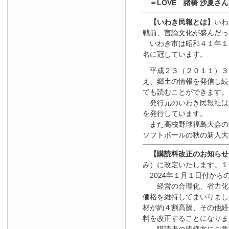
＝LOVE 諸橋 沙夏さ
【いわき民報とは】
いわ
戦前、言論文化が盛んだっ
いわき市は昭和４１年１
名に冠しています。
平成２３（２０１１）３
え、郷土の情報を発信し続
ても読むことができます。
発行元のいわき民報社は
を発行しています。
また高校野球福島大会の
ソフトボールの秋の新人大
【
購読料改正のお知らせ
み）に改定いたします。１
2024年１月１日
付
から
経営の合理化、省力化を
価格を維持してまいりまし
材が約４割高騰、その他経
料を改正することになりま