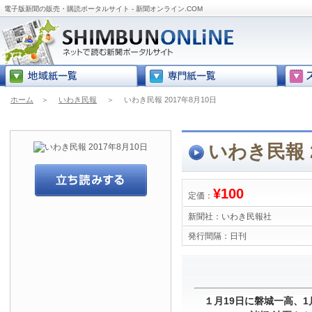
電子版新聞の販売・購読ポータルサイト - 新聞オンライン.COM
ホーム
＞
いわき民報
＞
いわき民報 2017年8月10日
いわき民報 2
¥100
定価：
新聞社：
いわき民報社
発行間隔：
日刊
１月19日に磐城一高、