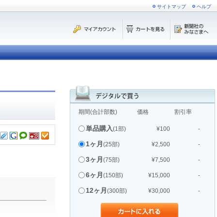
サイトマップ
ヘルプ
期間(合計部数)
価格
割引率
単品購入
(1部)
¥100
-
1ヶ月
(25部)
¥2,500
-
3ヶ月
(75部)
¥7,500
-
6ヶ月
(150部)
¥15,000
-
12ヶ月
(300部)
¥30,000
-