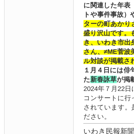
に関連した年表
トや事件事故）
ターの
町あかり
盛り沢山です。
き、いわき市出
さん、≠ME菅
ル対談
が掲載さ
１月４日には俳
た
新春詠草
が掲
2024年７月22
コンサートに行
されています。
ださい。
いわき民報新