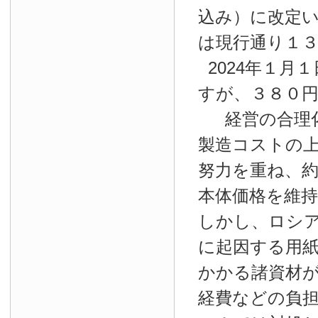
込み）に改定
は現行通り１
2024年１月１
すが、３８０
経営の合理
製造コストの
努力を重ね、約
本体価格を維
しかし、ロシ
に起因する用
かかる諸資材
経費などの負