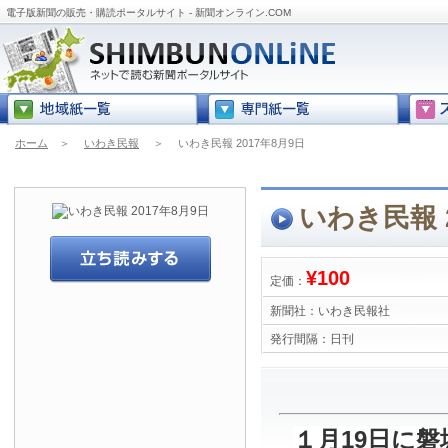
電子版新聞の販売・購読ポータルサイト - 新聞オンライン.COM
ホーム
＞
いわき民報
＞
いわき民報 2017年8月9日
いわき民報 2
¥100
定価：
新聞社：
いわき民報社
発行間隔：
日刊
１月19日に磐