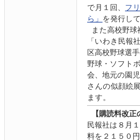
で月１回、
フ
ら」
を発行し
また高校野球
「いわき民報
区高校野球選手
野球・ソフト
会、地元の園
さんの似顔絵
ます。
【
購読料改正
民報社は８月
料を２１５０