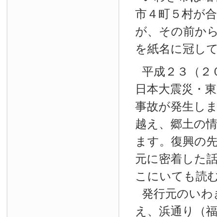
市４町５村が
が、その前か
を紙名に冠し
平成２３（２
日本大震災・東
事故が発生し
越え、郷土の
ます。復興の
元に密着した
こにいても読
発行元のいわ
え、浜通り（