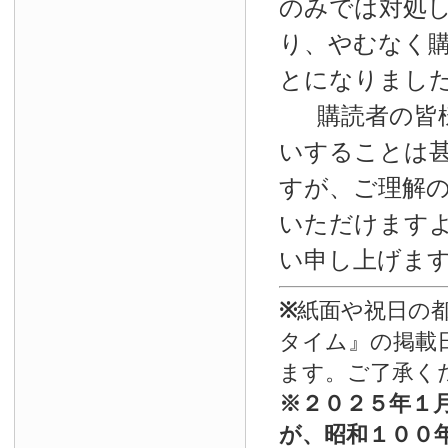
のみでは対処
り、やむなく
とになりまし
購読者の皆
いすることは
すが、ご理解
いただけます
い申し上げま
※
紙面や祝日の
タイム』の掲載
ます。ご了承く
※
２０２５年１
が、昭和１００