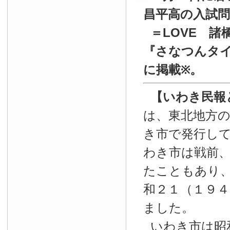
昌平高の入試
＝LOVE 諸
『
さなつんタイ
に掲載
。
※
【いわき民報
は、東北地方
き市で発行し
わき市は戦前
たこともあり
和２１（１９４
ました。
いわき市は昭