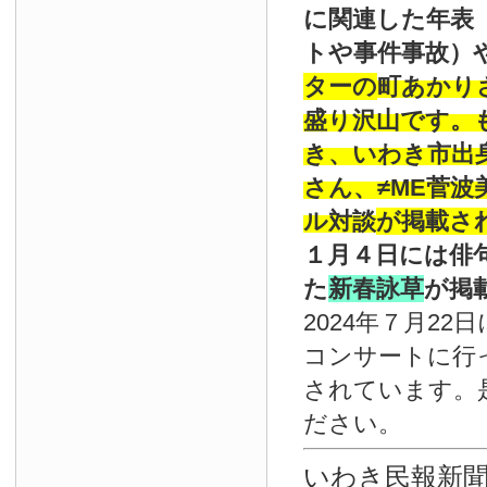
に関連した年表
トや事件事故）
ターの
町あかり
盛り沢山です。
き、いわき市出
さん、≠ME菅
ル対談
が掲載さ
１月４日には俳
た
新春詠草
が掲
2024年７月22
コンサートに行
されています。
ださい。
いわき民報新