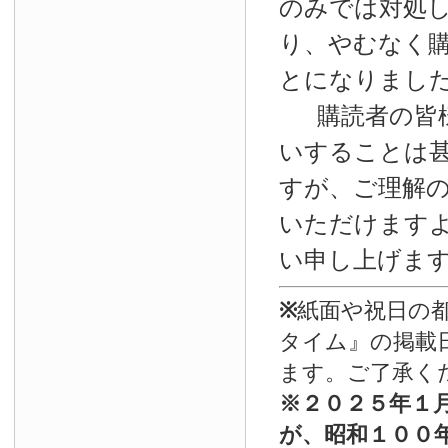
のみでは対処
り、やむなく
とになりまし
購読者の皆
いすることは
すが、ご理解
いただけます
い申し上げま
※
紙面や祝日の
タイム』の掲載
ます。ご了承く
※
２０２５年１
が、昭和１００