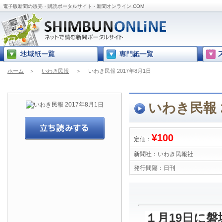
電子版新聞の販売・購読ポータルサイト - 新聞オンライン.COM
ホーム
＞
いわき民報
＞
いわき民報 2017年8月1日
いわき民報 2
¥100
定価：
新聞社：
いわき民報社
発行間隔：
日刊
１月19日に磐