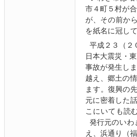
市４町５村が
が、その前か
を紙名に冠し
平成２３（２
日本大震災・東
事故が発生し
越え、郷土の
ます。復興の
元に密着した
こにいても読
発行元のいわ
え、浜通り（