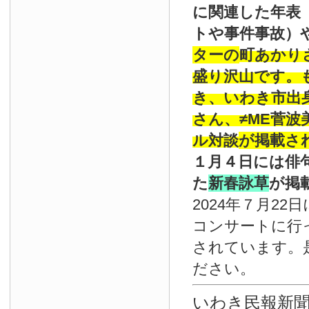
に関連した年表
トや事件事故）
ターの
町あかり
盛り沢山です。
き、いわき市出
さん、≠ME菅
ル対談
が掲載さ
１月４日には俳
た
新春詠草
が掲
2024年７月22
コンサートに行
されています。
ださい。
いわき民報新