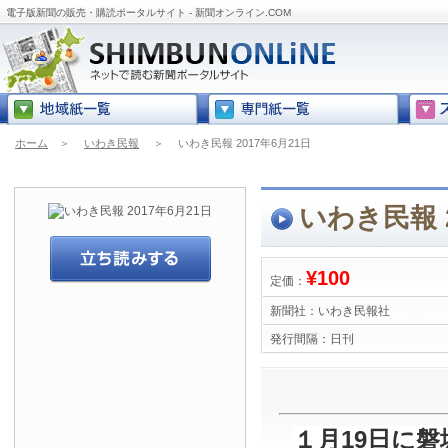
電子版新聞の販売・購読ポータルサイト - 新聞オンライン.COM
ホーム
＞
いわき民報
＞
いわき民報 2017年6月21日
いわき民報 2
¥100
定価：
新聞社：
いわき民報社
発行間隔：
日刊
１月19日に磐