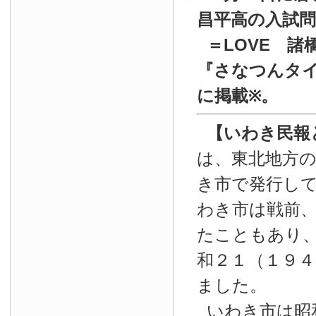
昌平高の入試
＝LOVE 諸
『
さなつんタイ
に掲載
。
※
【いわき民報
は、東北地方
き市で発行し
わき市は戦前
たこともあり
和２１（１９４
ました。
いわき市は昭