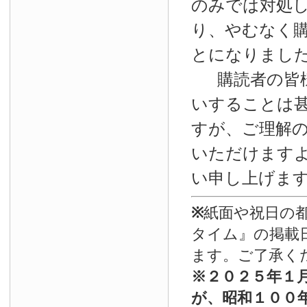
のみでは対処
り、やむなく
とになりまし
購読者の皆
いすることは
すが、ご理解
いただけます
い申し上げま
※
紙面や祝日の
タイム』の掲載
ます。ご了承く
※
２０２５年１
が、昭和１００