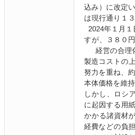
込み）に改定
は現行通り１
2024年１月１
すが、３８０
経営の合理
製造コストの
努力を重ね、約
本体価格を維
しかし、ロシ
に起因する用
かかる諸資材
経費などの負