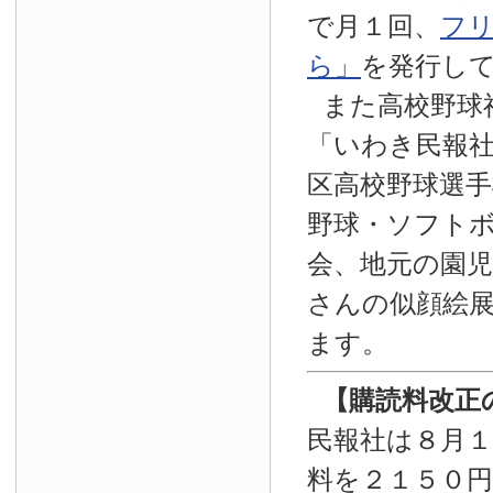
で月１回、
フ
ら」
を発行し
また高校野球
「いわき民報
区高校野球選手
野球・ソフト
会、地元の園
さんの似顔絵
ます。
【
購読料改正
民報社は８月
料を２１５０