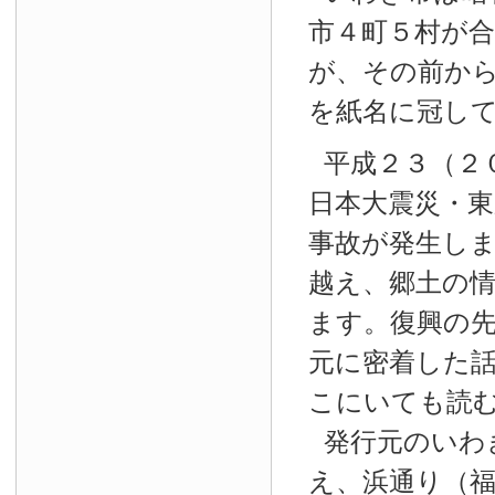
市４町５村が
が、その前か
を紙名に冠し
平成２３（２
日本大震災・東
事故が発生し
越え、郷土の
ます。復興の
元に密着した
こにいても読
発行元のいわ
え、浜通り（