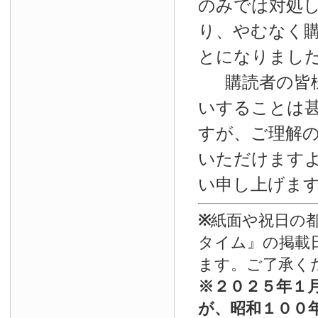
のみでは対処
り、やむなく
とになりまし
購読者の皆
いすることは
すが、ご理解
いただけます
い申し上げま
※
紙面や祝日の
タイム』の掲載
ます。ご了承く
※
２０２５年１
が、昭和１００