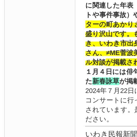
に関連した年表
トや事件事故）
ターの
町あかり
盛り沢山です。
き、いわき市出
さん、≠ME菅
ル対談
が掲載さ
１月４日には俳
た
新春詠草
が掲
2024年７月22
コンサートに行
されています。
ださい。
いわき民報新