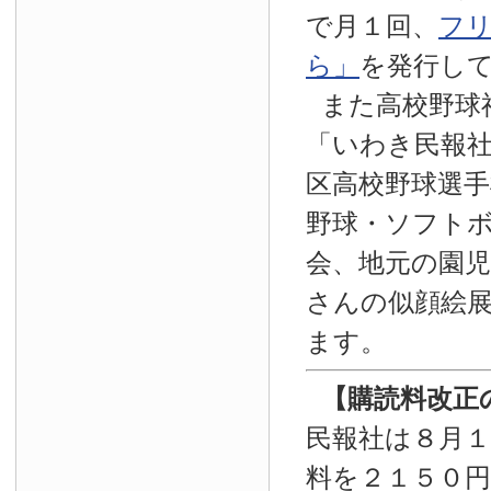
で月１回、
フ
ら」
を発行し
また高校野球
「いわき民報
区高校野球選手
野球・ソフト
会、地元の園
さんの似顔絵
ます。
【
購読料改正
民報社は８月
料を２１５０