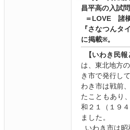
昌平高の入試
＝LOVE 諸
『
さなつんタイ
に掲載
。
※
【いわき民報
は、東北地方
き市で発行し
わき市は戦前
たこともあり
和２１（１９４
ました。
いわき市は昭