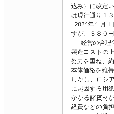
込み）に改定
は現行通り１
2024年１月１
すが、３８０
経営の合理
製造コストの
努力を重ね、約
本体価格を維
しかし、ロシ
に起因する用
かかる諸資材
経費などの負