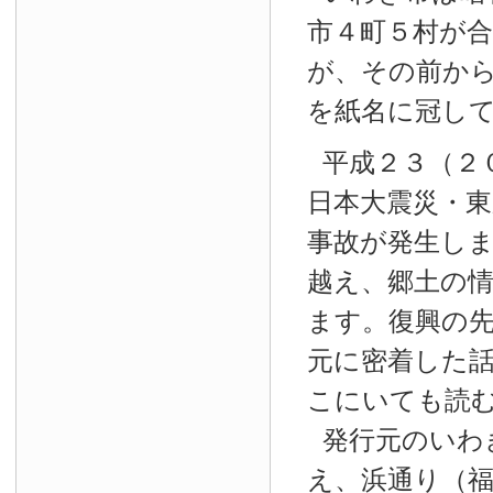
市４町５村が
が、その前か
を紙名に冠し
平成２３（２
日本大震災・東
事故が発生し
越え、郷土の
ます。復興の
元に密着した
こにいても読
発行元のいわ
え、浜通り（