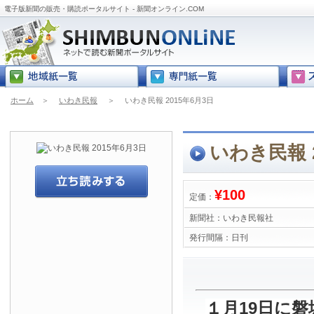
電子版新聞の販売・購読ポータルサイト - 新聞オンライン.COM
ホーム
＞
いわき民報
＞
いわき民報 2015年6月3日
いわき民報 2
¥100
定価：
新聞社：
いわき民報社
発行間隔：
日刊
１月19日に磐