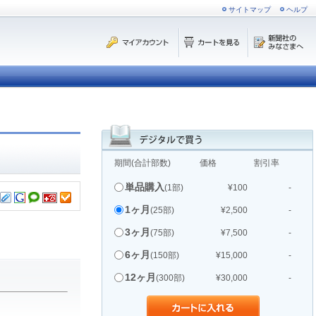
サイトマップ
ヘルプ
期間(合計部数)
価格
割引率
単品購入
(1部)
¥100
-
1ヶ月
(25部)
¥2,500
-
3ヶ月
(75部)
¥7,500
-
6ヶ月
(150部)
¥15,000
-
12ヶ月
(300部)
¥30,000
-