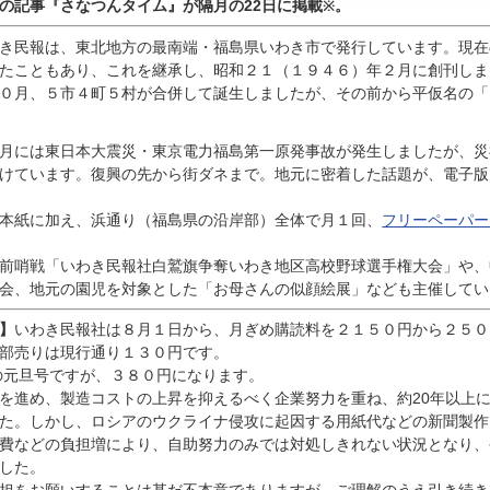
んの記事『
さなつんタイム』が隔月の22日に掲載
。
※
き民報は、東北地方の最南端・福島県いわき市で発行しています。現在
たこともあり、これを継承し、昭和２１（１９４６）年２月に創刊しま
０月、５市４町５村が合併して誕生しましたが、その前から平仮名の「
月には東日本大震災・東京電力福島第一原発事故が発生しましたが、災
けています。復興の先から街ダネまで。地元に密着した話題が、電子版
本紙に加え、浜通り（福島県の沿岸部）全体で月１回、
フリーペーパー
前哨戦「いわき民報社白鷲旗争奪いわき地区高校野球選手権大会」や、
会、地元の園児を対象とした「お母さんの似顔絵展」なども主催してい
】
いわき民報社は８月１日から、月ぎめ購読料を２１５０円から２５０
部売りは現行通り１３０円です。
の元旦号ですが、３８０円になります。
進め、製造コストの上昇を抑えるべく企業努力を重ね、約20年以上
た。しかし、ロシアのウクライナ侵攻に起因する用紙代などの新聞製作
費などの負担増により、自助努力のみでは対処しきれない状況となり、
した。