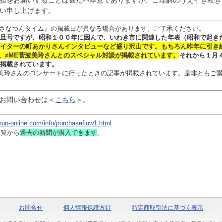
担をお願いすることは甚だ不本意でありますが、ご理解のうえ引き続き
い申し上げます。
さなつんタイム』の掲載日が異なる場合があります。ご了承ください。
旦号ですが、昭和１００年に因んで、いわき市に関連した年表（昭和で起き
イターの
町あかりさん
インタビュー
など盛り沢山です。
もちろん昨年に引き
、≠ME菅波美玲さんとのスペシャル対談
が掲載されています。
それから１月
掲載されています。
 菅波美玲さんのコンサートに行ったときの記事が掲載されています。是非ともご
お問い合わせは
＜
こちら
＞。
bun-online.com/info/purchaseflow1.html
一覧から
過去の新聞
が購入できます
。
お問合せ
個人情報保護方針
特定商取引法に基づく表示