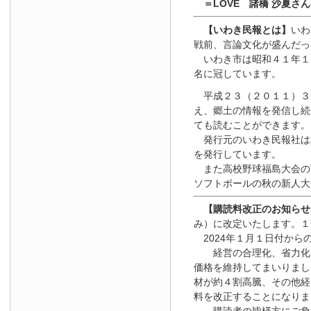
＝LOVE 諸橋 沙夏さ
【いわき民報とは】
いわ
戦前、言論文化が盛んだっ
いわき市は昭和４１年１
名に冠しています。
平成２３（２０１１）３
え、郷土の情報を発信し続
ても読むことができます。
発行元のいわき民報社は
を発行しています。
また高校野球福島大会の
ソフトボールの秋の新人大
【
購読料改正のお知らせ
み）に改定いたします。１
2024年１月１日
付
から
経営の合理化、省力化を
価格を維持してまいりまし
材が約４割高騰、その他経
料を改正することになりま