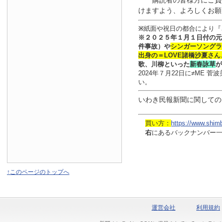
購読者の皆様方にご負
けますよう、よろしくお願
※
紙面や祝日の都合により『
※
２０２５年１月
１日
付
の元
件事故）や
シンガーソングラ
出身の
＝LOVE
諸橋沙夏さん
歌、川柳といった
新春詠草
が
2024年７月22日に≠ME
い。
いわき民報新聞に関しての
買い方：
https://www.shim
右
にあるバックナンバー
↑このページのトップへ
運営会社
利用規約