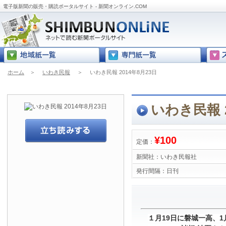
電子版新聞の販売・購読ポータルサイト - 新聞オンライン.COM
ホーム
＞
いわき民報
＞
いわき民報 2014年8月23日
いわき民報 2
¥100
定価：
新聞社：
いわき民報社
発行間隔：
日刊
１月19日に磐城一高、