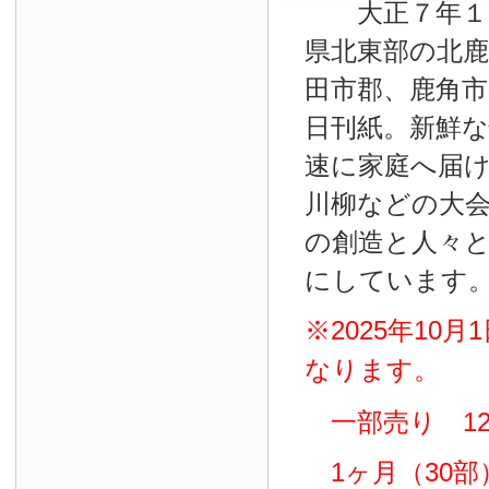
大正７年１０
県北東部の北鹿
田市郡、鹿角
日刊紙。新鮮
速に家庭へ届
川柳などの大
の創造と人々
にしています
※2025年10
なります。
一部売り 12
1ヶ月（30部）