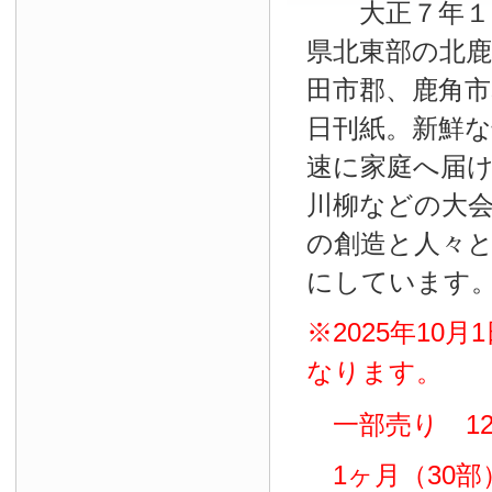
大正７年１０
県北東部の北鹿
田市郡、鹿角
日刊紙。新鮮
速に家庭へ届
川柳などの大
の創造と人々
にしています
※2025年10
なります。
一部売り 12
1ヶ月（30部）