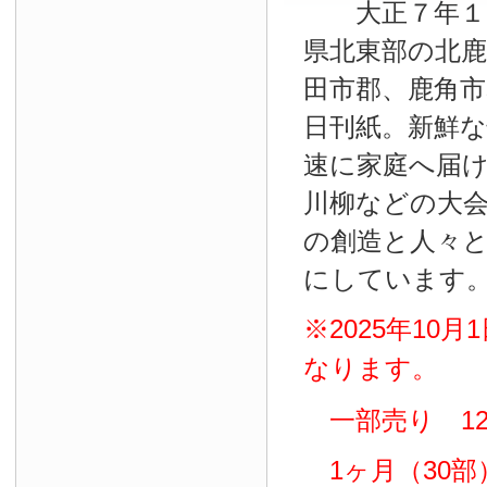
大正７年１０
県北東部の北鹿
田市郡、鹿角
日刊紙。新鮮
速に家庭へ届
川柳などの大
の創造と人々
にしています
※2025年10
なります。
一部売り 12
1ヶ月（30部）