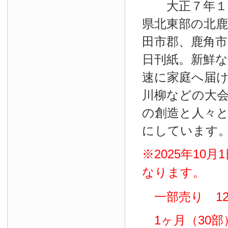
大正７年１０
県北東部の北鹿
田市郡、鹿角
日刊紙。新鮮
速に家庭へ届
川柳などの大
の創造と人々
にしています
※2025年10
なります。
一部売り 12
1ヶ月（30部）