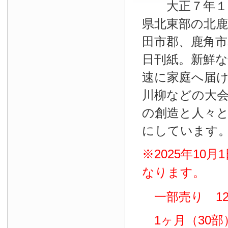
大正７年１０
県北東部の北鹿
田市郡、鹿角
日刊紙。新鮮
速に家庭へ届
川柳などの大
の創造と人々
にしています
※2025年10
なります。
一部売り 12
1ヶ月（30部）