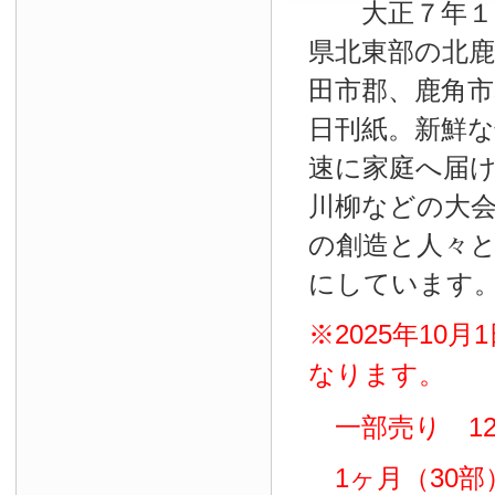
大正７年１０
県北東部の北鹿
田市郡、鹿角
日刊紙。新鮮
速に家庭へ届
川柳などの大
の創造と人々
にしています
※2025年10
なります。
一部売り 12
1ヶ月（30部）