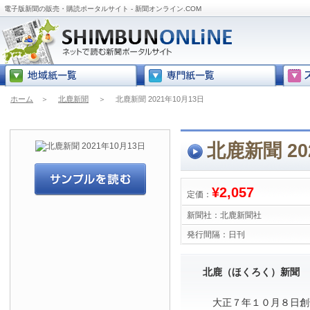
電子版新聞の販売・購読ポータルサイト - 新聞オンライン.COM
ホーム
＞
北鹿新聞
＞
北鹿新聞 2021年10月13日
北鹿新聞 20
¥2,057
定価：
新聞社：
北鹿新聞社
発行間隔：
日刊
北鹿（ほくろく）新聞
大正７年１０月８日創刊