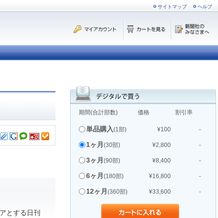
サイトマップ
ヘルプ
期間(合計部数)
価格
割引率
単品購入
(1部)
¥100
-
1ヶ月
(30部)
¥2,800
-
3ヶ月
(90部)
¥8,400
-
6ヶ月
(180部)
¥16,800
-
12ヶ月
(360部)
¥33,600
-
アとする日刊