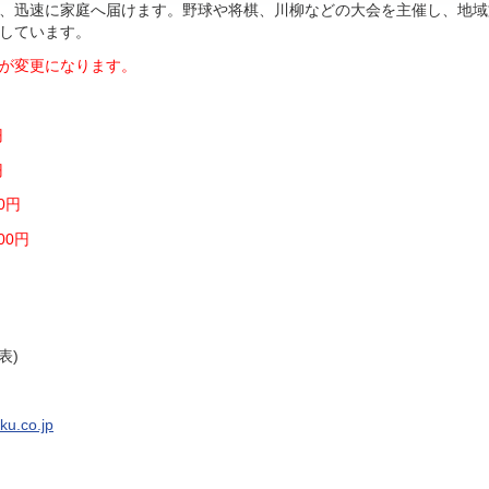
、迅速に家庭へ届けます。野球や将棋、川柳などの大会を主催し、地域
しています。
価格が変更になります。
円
円
0円
00円
表)
ku.co.jp