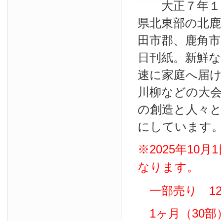
大正７年１０
県北東部の北鹿
田市郡、鹿角
日刊紙。新鮮
速に家庭へ届
川柳などの大
の創造と人々
にしています
※2025年10
なります。
一部売り 12
1ヶ月（30部）