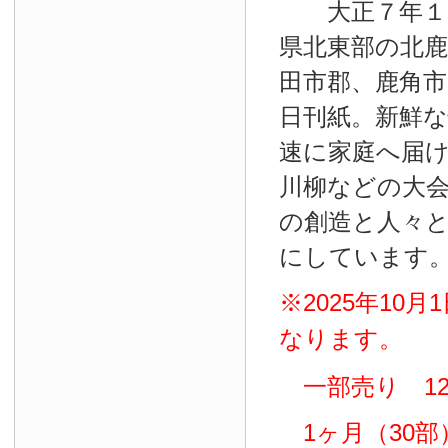
大正７年１０
県北東部の北鹿
田市郡、鹿角
日刊紙。新鮮
速に家庭へ届
川柳などの大
の創造と人々
にしています
※2025年10
なります。
一部売り 12
1ヶ月（30部）