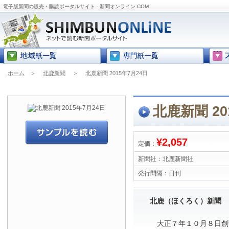
電子版新聞の販売・購読ポータルサイト - 新聞オンライン.COM
ホーム
＞
北鹿新聞
＞
北鹿新聞 2015年7月24日
北鹿新聞 20
¥2,057
定価：
新聞社：
北鹿新聞社
発行間隔：
日刊
北鹿（ほくろく）新聞
大正７年１０月８日創刊