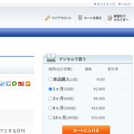
サイトマップ
ヘルプ
期間(合計部数)
価格
割引率
単品購入
(1部)
¥100
-
1ヶ月
(30部)
¥2,800
-
3ヶ月
(90部)
¥8,400
-
6ヶ月
(180部)
¥16,800
-
12ヶ月
(360部)
¥33,600
-
アとする日刊