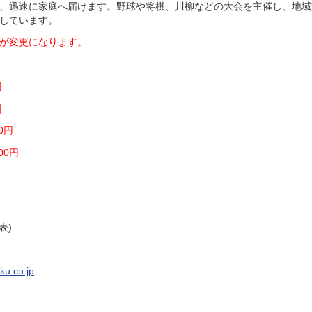
、迅速に家庭へ届けます。野球や将棋、川柳などの大会を主催し、地域
しています。
価格が変更になります。
円
円
0円
00円
表)
ku.co.jp