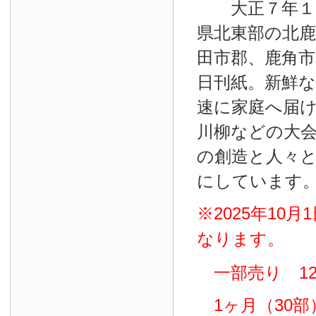
大正７年１０
県北東部の北鹿
田市郡、鹿角
日刊紙。新鮮
速に家庭へ届
川柳などの大
の創造と人々
にしています
※2025年10
なります。
一部売り 12
1ヶ月（30部）