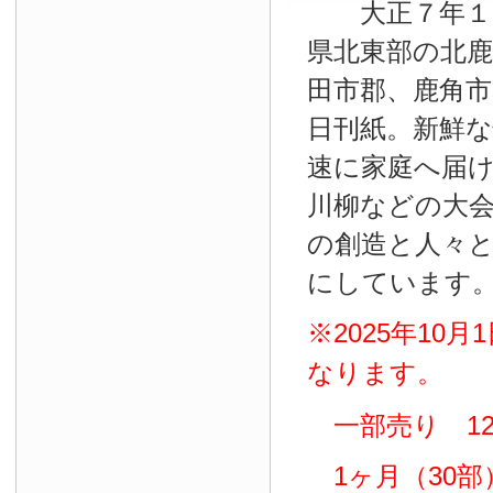
大正７年１０
県北東部の北鹿
田市郡、鹿角
日刊紙。新鮮
速に家庭へ届
川柳などの大
の創造と人々
にしています
※2025年10
なります。
一部売り 12
1ヶ月（30部）