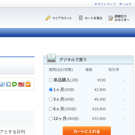
サイトマップ
ヘルプ
期間(合計部数)
価格
割引率
単品購入
(1部)
¥100
-
1ヶ月
(30部)
¥2,800
-
3ヶ月
(90部)
¥8,400
-
6ヶ月
(180部)
¥16,800
-
12ヶ月
(360部)
¥33,600
-
アとする日刊