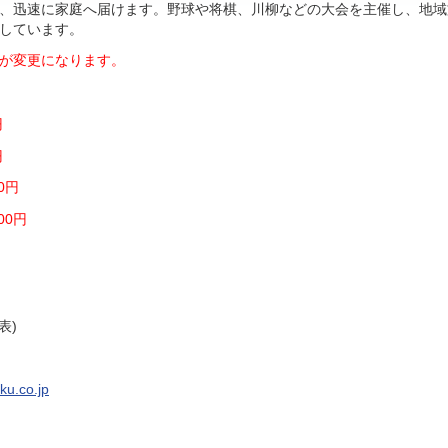
、迅速に家庭へ届けます。野球や将棋、川柳などの大会を主催し、地域
しています。
価格が変更になります。
円
円
0円
00円
表)
ku.co.jp