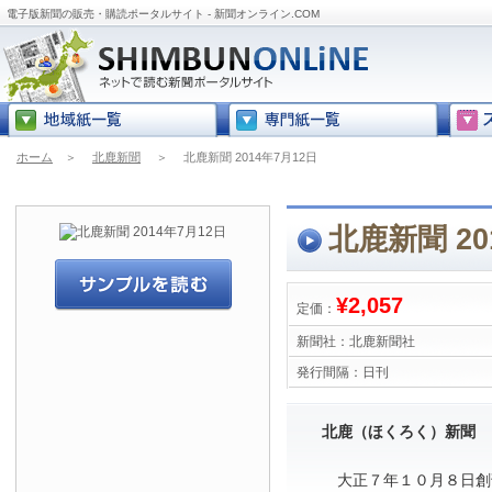
電子版新聞の販売・購読ポータルサイト - 新聞オンライン.COM
ホーム
＞
北鹿新聞
＞
北鹿新聞 2014年7月12日
北鹿新聞 20
¥2,057
定価：
新聞社：
北鹿新聞社
発行間隔：
日刊
北鹿（ほくろく）新聞
大正７年１０月８日創刊