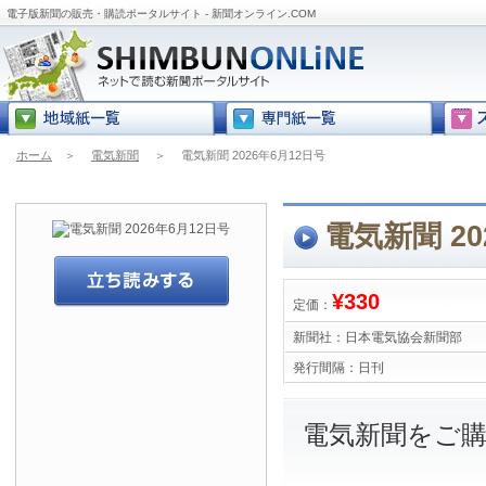
電子版新聞の販売・購読ポータルサイト - 新聞オンライン.COM
ホーム
＞
電気新聞
＞
電気新聞 2026年6月12日号
電気新聞 20
¥330
定価：
新聞社：
日本電気協会新聞部
発行間隔：
日刊
電気新聞をご