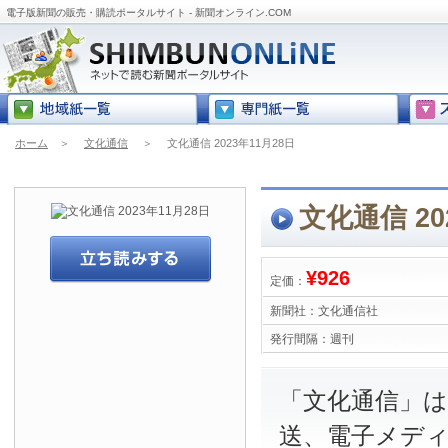
電子版新聞の販売・購読ポータルサイト - 新聞オンライン.COM
ホーム
＞
文化通信
＞
文化通信 2023年11月28日
文化通信 20
¥926
定価：
新聞社：
文化通信社
発行間隔：
週刊
「文化通信」は
送、電子メデ