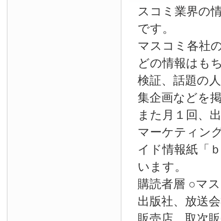
スコミ業界の
です。
マスコミ各社
どの情報はも
検証、話題の
集企画などを
また月１回、
マーケティン
イド情報紙「
います。
購読者層 ○マ
出版社、放送会
販売店、取次販