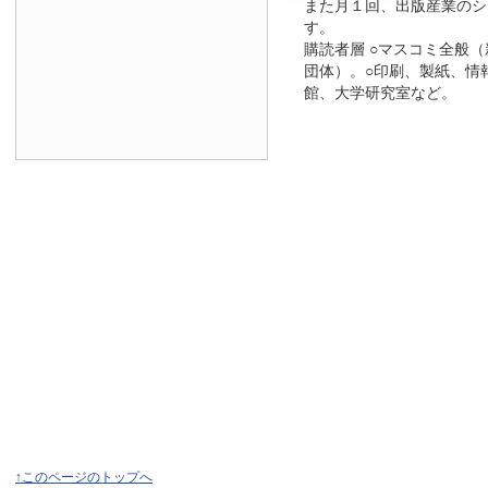
また月１回、出版産業のシ
す。
購読者層 ○マスコミ全般
団体）。○印刷、製紙、情
館、大学研究室など。
↑このページのトップへ