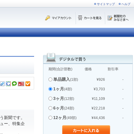
サイトマップ
ヘルプ
期間(合計部数)
価格
割引率
単品購入
(1部)
¥926
-
1ヶ月
(4部)
¥3,703
-
3ヶ月
(12部)
¥11,109
-
6ヶ月
(24部)
¥22,218
-
う新聞です。
12ヶ月
(49部)
¥44,436
-
ュー、特集企