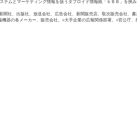
ステムとマーケティング情報を扱うタブロイド情報紙「ｂＢＢ」を挟み
（新聞社、出版社、放送会社、広告会社、新聞販売店、取次販売会社、書
報機器の各メーカー、販売会社。○大手企業の広報関係部署。○官公庁、