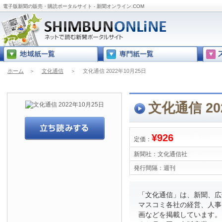
電子版新聞の販売・購読ポータルサイト - 新聞オンライン.COM
ホーム
＞
文化通信
＞
文化通信 2022年10月25日
文化通信 20
¥926
定価：
新聞社：
文化通信社
発行間隔：
週刊
「文化通信」は、新聞、広
マスコミ各社の経営、人事
画などを掲載しています。