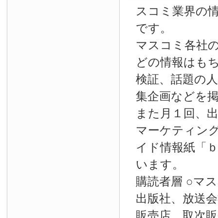
スコミ業界の
です。
マスコミ各社
どの情報はも
検証、話題の
集企画などを
また月１回、
マーケティン
イド情報紙「
います。
購読者層 ○マ
出版社、放送会
販売店、取次販