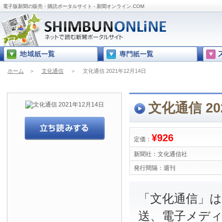
電子版新聞の販売・購読ポータルサイト - 新聞オンライン.COM
ホーム
＞
文化通信
＞
文化通信 2021年12月14日
文化通信 20
¥926
定価：
新聞社：
文化通信社
発行間隔：
週刊
「文化通信」は
送、電子メデ