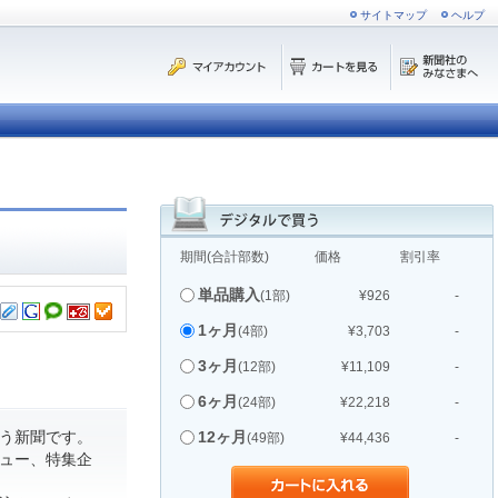
サイトマップ
ヘルプ
期間(合計部数)
価格
割引率
単品購入
(1部)
¥926
-
1ヶ月
(4部)
¥3,703
-
3ヶ月
(12部)
¥11,109
-
6ヶ月
(24部)
¥22,218
-
う新聞です。
12ヶ月
(49部)
¥44,436
-
ュー、特集企