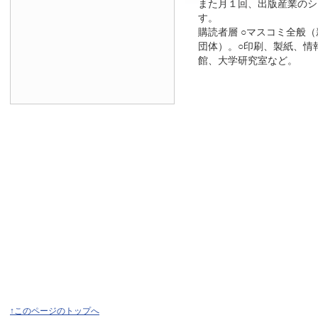
また月１回、出版産業のシ
す。
購読者層 ○マスコミ全般
団体）。○印刷、製紙、情
館、大学研究室など。
↑このページのトップへ