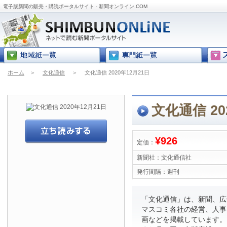
電子版新聞の販売・購読ポータルサイト - 新聞オンライン.COM
ホーム
＞
文化通信
＞
文化通信 2020年12月21日
文化通信 20
¥926
定価：
新聞社：
文化通信社
発行間隔：
週刊
「文化通信」は、新聞、広
マスコミ各社の経営、人事
画などを掲載しています。