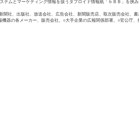
ステムとマーケティング情報を扱うタブロイド情報紙「ｂＢＢ」を挟み
（新聞社、出版社、放送会社、広告会社、新聞販売店、取次販売会社、書
報機器の各メーカー、販売会社。○大手企業の広報関係部署。○官公庁、