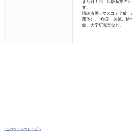
また月１回、出版産業のシ
す。
購読者層 ○マスコミ全般
団体）。○印刷、製紙、情
館、大学研究室など。
↑このページのトップへ