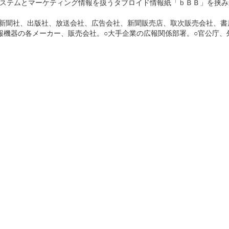
ステムとマーケティング情報を扱うタブロイド情報紙「ｂＢＢ」を挟み
（新聞社、出版社、放送会社、広告会社、新聞販売店、取次販売会社、書
報機器の各メーカー、販売会社。○大手企業の広報関係部署。○官公庁、