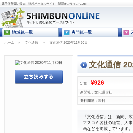
電子版新聞の販売・購読ポータルサイト - 新聞オンライン.COM
ホーム
＞
文化通信
＞
文化通信 2020年11月30日
文化通信 20
¥926
定価：
新聞社：
文化通信社
発行間隔：
週刊
「文化通信」は、新聞、広
マスコミ各社の経営、人事
画などを掲載しています。