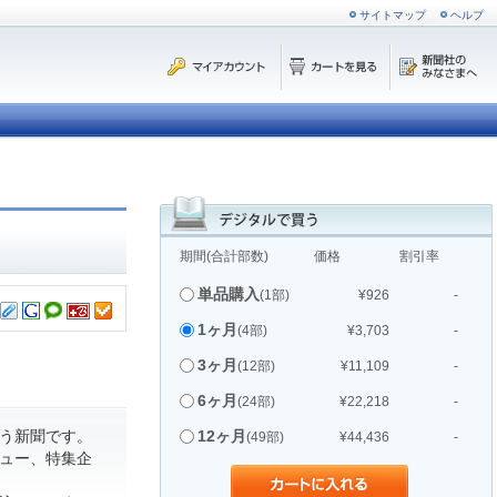
サイトマップ
ヘルプ
期間(合計部数)
価格
割引率
単品購入
(1部)
¥926
-
1ヶ月
(4部)
¥3,703
-
3ヶ月
(12部)
¥11,109
-
6ヶ月
(24部)
¥22,218
-
う新聞です。
12ヶ月
(49部)
¥44,436
-
ュー、特集企