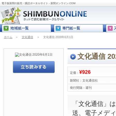
電子版新聞の販売・購読ポータルサイト - 新聞オンライン.COM
ホーム
＞
文化通信
＞
文化通信 2020年6月1日
文化通信 20
¥926
定価：
新聞社：
文化通信社
発行間隔：
週刊
「文化通信」は
送、電子メデ