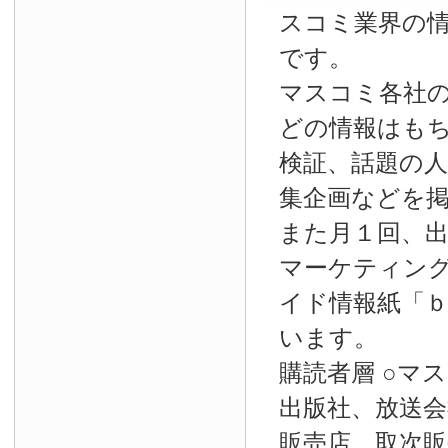
スコミ業界の
です。
マスコミ各社
どの情報はも
検証、話題の
集企画などを
また月１回、
マーケティン
イド情報紙「
います。
購読者層 ○マ
出版社、放送会
販売店、取次販